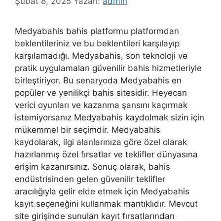
Şubat 8, 2025
Yazarı:
admin
Medyabahis bahis platformu platformdan
beklentileriniz ve bu beklentileri karşılayıp
karşılamadığı. Medyabahis, son teknoloji ve
pratik uygulamaları güvenilir bahis hizmetleriyle
birleştiriyor. Bu senaryoda Medyabahis en
popüler ve yenilikçi bahis sitesidir. Heyecan
verici oyunları ve kazanma şansını kaçırmak
istemiyorsanız Medyabahis kaydolmak sizin için
mükemmel bir seçimdir. Medyabahis
kaydolarak, ilgi alanlarınıza göre özel olarak
hazırlanmış özel fırsatlar ve teklifler dünyasına
erişim kazanırsınız. Sonuç olarak, bahis
endüstrisinden gelen güvenilir teklifler
aracılığıyla gelir elde etmek için Medyabahis
kayıt seçeneğini kullanmak mantıklıdır. Mevcut
site girişinde sunulan kayıt fırsatlarından