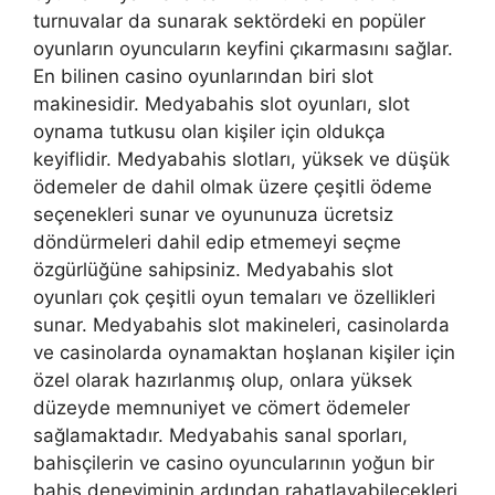
turnuvalar da sunarak sektördeki en popüler
oyunların oyuncuların keyfini çıkarmasını sağlar.
En bilinen casino oyunlarından biri slot
makinesidir. Medyabahis slot oyunları, slot
oynama tutkusu olan kişiler için oldukça
keyiflidir. Medyabahis slotları, yüksek ve düşük
ödemeler de dahil olmak üzere çeşitli ödeme
seçenekleri sunar ve oyununuza ücretsiz
döndürmeleri dahil edip etmemeyi seçme
özgürlüğüne sahipsiniz. Medyabahis slot
oyunları çok çeşitli oyun temaları ve özellikleri
sunar. Medyabahis slot makineleri, casinolarda
ve casinolarda oynamaktan hoşlanan kişiler için
özel olarak hazırlanmış olup, onlara yüksek
düzeyde memnuniyet ve cömert ödemeler
sağlamaktadır. Medyabahis sanal sporları,
bahisçilerin ve casino oyuncularının yoğun bir
bahis deneyiminin ardından rahatlayabilecekleri