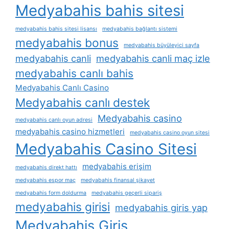
Medyabahis bahis sitesi
medyabahis bahis sitesi lisansı
medyabahis bağlantı sistemi
medyabahis bonus
medyabahis büyüleyici sayfa
medyabahis canli
medyabahis canli maç izle
medyabahis canlı bahis
Medyabahis Canlı Casino
Medyabahis canlı destek
Medyabahis casino
medyabahis canlı oyun adresi
medyabahis casino hizmetleri
medyabahis casino oyun sitesi
Medyabahis Casino Sitesi
medyabahis erişim
medyabahis direkt hattı
medyabahis espor maç
medyabahis finansal şikayet
medyabahis form doldurma
medyabahis geçerli sipariş
medyabahis girisi
medyabahis giris yap
Medyabahis Giriş