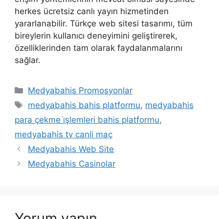
herkes ücretsiz canlı yayın hizmetinden
yararlanabilir. Türkçe web sitesi tasarımı, tüm
bireylerin kullanıcı deneyimini geliştirerek,
özelliklerinden tam olarak faydalanmalarını
sağlar.
Kategoriler
Medyabahis Promosyonlar
Etiketler
medyabahis bahis platformu
,
medyabahis
para çekme i̇şlemleri bahis platformu
,
medyabahis tv canli maç
Medyabahis Web Site
Medyabahis Casinolar
Yorum yapın