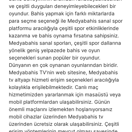
ve çeşitli duyguları deneyimleyebilecekleri bir
oyundur. Bahis yapmak için farklı miktarlarda
para seçme seçeneği ile Medyabahis sanal spor
platformu aracılığıyla çeşitli spor etkinliklerinde
kazanma ve bahis oynama fırsatına sahipsiniz.
Medyabahis sanal sporları, çeşitli spor dallarına
yönelik geniş yelpazede bahis ve oyun
seçenekleri sunan popüler bir oyundur.
Dünyanın en çok oynanan oyunlarından biridir.
Medyabahis TV’nin web sitesine, Medyabahis
tv altyapı hizmeti erişim seçenekleri aracılığıyla
kolaylıkla erişilebilmektedir. Canlı maç
hizmetimizden yararlanmak için masaüstü veya
mobil platformlardan ulaşabilirsiniz. Günün
önemli maçlarını izlemekten hoşlanıyorsanız
mobil cihazlar üzerinden Medyabahis tv
üzerinden ücretsiz olarak ulaşabilirsiniz. Çeşitli
erişim yöntemlerinin mevcut olması sayesinde