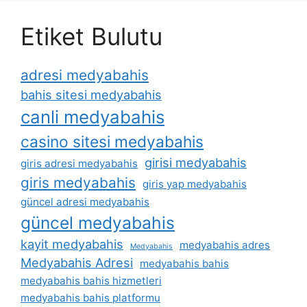
Etiket Bulutu
adresi medyabahis
bahis sitesi medyabahis
canli medyabahis
casino sitesi medyabahis
girisi medyabahis
giris adresi medyabahis
giris medyabahis
giris yap medyabahis
güncel adresi medyabahis
güncel medyabahis
kayit medyabahis
medyabahis adres
Medyabahis
Medyabahis Adresi
medyabahis bahis
medyabahis bahis hizmetleri
medyabahis bahis platformu