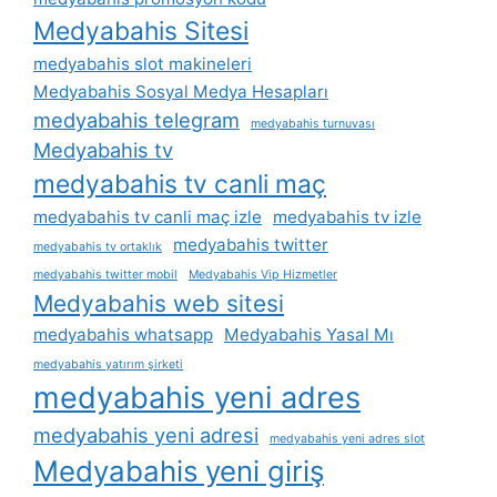
Medyabahis Sitesi
medyabahis slot makineleri
Medyabahis Sosyal Medya Hesapları
medyabahis telegram
medyabahis turnuvası
Medyabahis tv
medyabahis tv canli maç
medyabahis tv canli maç izle
medyabahis tv izle
medyabahis twitter
medyabahis tv ortaklık
medyabahis twitter mobil
Medyabahis Vip Hizmetler
Medyabahis web sitesi
medyabahis whatsapp
Medyabahis Yasal Mı
medyabahis yatırım şirketi
medyabahis yeni adres
medyabahis yeni adresi
medyabahis yeni adres slot
Medyabahis yeni giriş