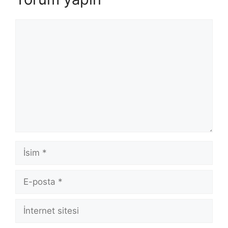
Yorum
İsim
E-
posta
İnternet
sitesi