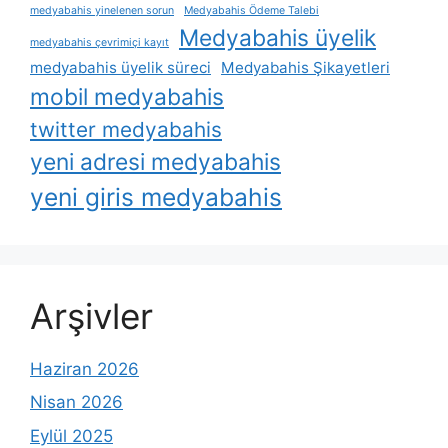
medyabahis yinelenen sorun
Medyabahis Ödeme Talebi
Medyabahis üyelik
medyabahis çevrimiçi kayıt
medyabahis üyelik süreci
Medyabahis Şikayetleri
mobil medyabahis
twitter medyabahis
yeni adresi medyabahis
yeni giris medyabahis
Arşivler
Haziran 2026
Nisan 2026
Eylül 2025