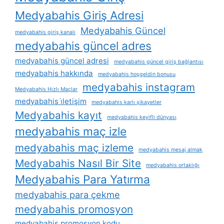
Medyabahis Giriş Adresi
Medyabahis Güncel
medyabahis giriş kanalı
medyabahis güncel adres
medyabahis güncel adresi
medyabahis güncel giriş bağlantısı
medyabahis hakkında
medyabahis hoşgeldin bonusu
medyabahis instagram
Medyabahis Hızlı Maçlar
medyabahis i̇letişim
medyabahis karlı şikayetler
Medyabahis kayıt
medyabahis keyifli dünyası
medyabahis maç izle
medyabahis maç izleme
medyabahis mesaj almak
Medyabahis Nasıl Bir Site
medyabahis ortaklığı
Medyabahis Para Yatırma
medyabahis para çekme
medyabahis promosyon
medyabahis promosyon kodu