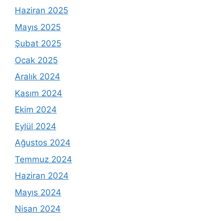
Haziran 2025
Mayıs 2025
Şubat 2025
Ocak 2025
Aralık 2024
Kasım 2024
Ekim 2024
Eylül 2024
Ağustos 2024
Temmuz 2024
Haziran 2024
Mayıs 2024
Nisan 2024