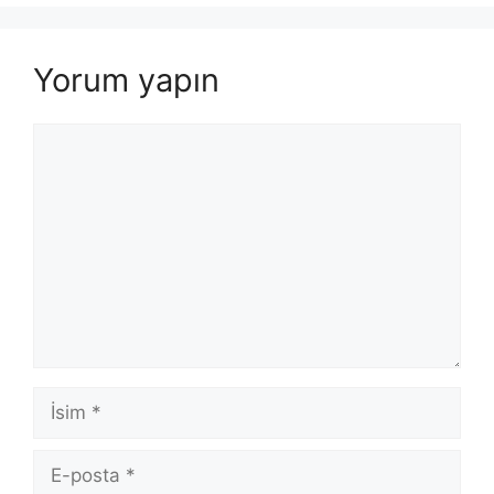
Yorum yapın
Yorum
İsim
E-
posta