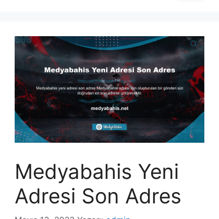
Medyabahis Yeni
Adresi Son Adres