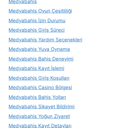
Medyabahis
Medyabahis Oyun Çeşitliliği
Medyabahis İzin Durumu
Medyabahis Giriş Süreci
Medyabahis Yardım Seçenekleri
Medyabahis Yuva Oynama
Medyabahis Bahis Deneyimi
Medyabahis Kayıt İşlemi
Medyabahis Giriş Koşulları
Medyabahis Casino Bölgesi
Medyabahis Bahis Yolları
Medyabahis Şikayet Bildirimi
Medyabahis Yoğun Ziyaret
Medyabahis Kayıt Detayları