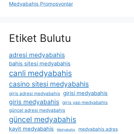
Medyabahis Promosyonlar
Etiket Bulutu
adresi medyabahis
bahis sitesi medyabahis
canli medyabahis
casino sitesi medyabahis
girisi medyabahis
giris adresi medyabahis
giris medyabahis
giris yap medyabahis
güncel adresi medyabahis
güncel medyabahis
kayit medyabahis
medyabahis adres
Medyabahis