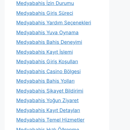
Medyabahis İzin Durumu
Medyabahis Giriş Süreci
Medyabahis Yardım Seçenekleri
Medyabahis Yuva Oynama
Medyabahis Bahis Deneyimi
Medyabahis Kayıt İşlemi
Medyabahis Giriş Koşulları
Medyabahis Casino Bölgesi
Medyabahis Bahis Yolları
Medyabahis Şikayet Bildirimi
Medyabahis Yoğun Ziyaret
Medyabahis Kayıt Detayları
Medyabahis Temel Hizmetler
Medyabahis Hızlı Öğrenme