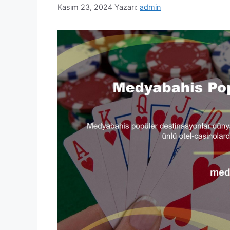
Kasım 23, 2024
Yazarı:
admin