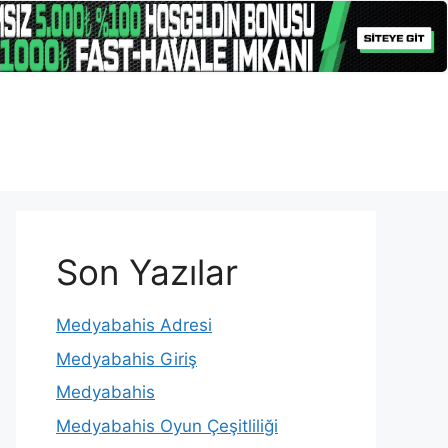
Son Yazılar
Medyabahis Adresi
Medyabahis Giriş
Medyabahis
Medyabahis Oyun Çeşitliliği