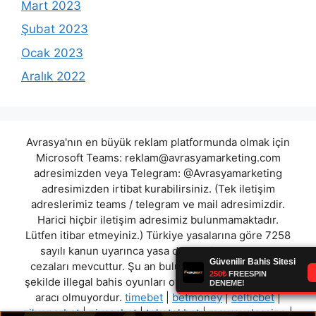
Mart 2023
Şubat 2023
Ocak 2023
Aralık 2022
Avrasya'nın en büyük reklam platformunda olmak için
Microsoft Teams:
reklam@avrasyamarketing.com
adresimizden veya Telegram: @Avrasyamarketing
adresimizden irtibat kurabilirsiniz. (Tek iletişim
adreslerimiz teams / telegram ve mail adresimizdir.
Harici hiçbir iletişim adresimiz bulunmamaktadır.
Lütfen itibar etmeyiniz.) Türkiye yasalarına göre 7258
sayılı kanun uyarınca yasa dışı bahis oynamanın
cezaları mevcuttur. Şu an bulunduğunuz site hiç bir
şekilde illegal bahis oyunları oynatmıyor ve oynamaya
aracı olmuyordur.
timebet
|
betmoney
|
celticbet
|
zilyonerbet
|
piyasabet
|
teketekbet
|
maxroyalcasino
|