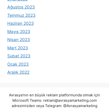
Ağustos 2023
Temmuz 2023
Haziran 2023
Mayıs 2023
Nisan 2023
Mart 2023
Şubat 2023
Ocak 2023
Aralık 2022
Avrasya'nın en büyük reklam platformunda olmak için
Microsoft Teams:
reklam@avrasyamarketing.com
adresimizden veya Telegram: @Avrasyamarketing