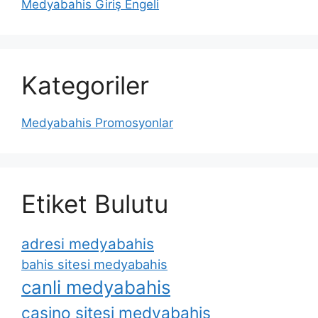
Medyabahis Giriş Engeli
Kategoriler
Medyabahis Promosyonlar
Etiket Bulutu
adresi medyabahis
bahis sitesi medyabahis
canli medyabahis
casino sitesi medyabahis