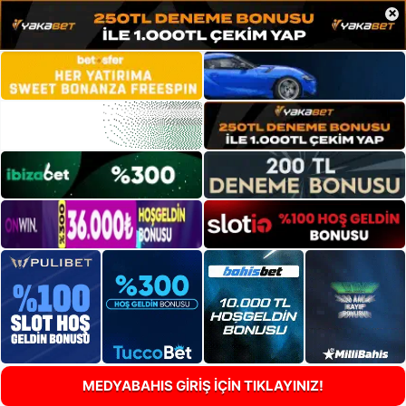
×
MEDYABAHIS GİRİŞ İÇİN TIKLAYINIZ!