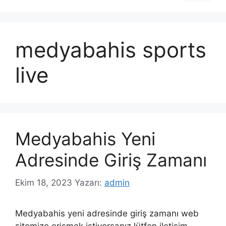
medyabahis sports
live
Medyabahis Yeni
Adresinde Giriş Zamanı
Ekim 18, 2023
Yazarı:
admin
Medyabahis yeni adresinde giriş zamanı web
sitemize erişmek istiyorsanız lütfen iletişim