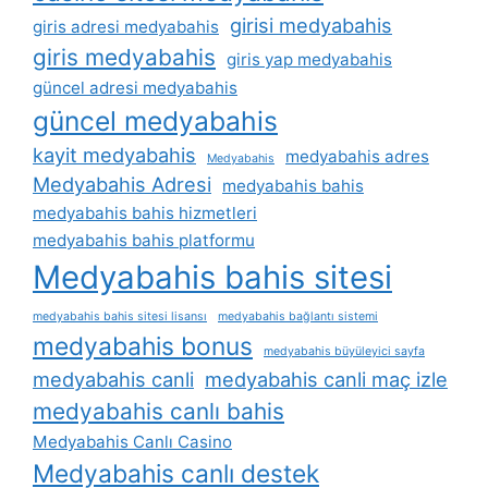
girisi medyabahis
giris adresi medyabahis
giris medyabahis
giris yap medyabahis
güncel adresi medyabahis
güncel medyabahis
kayit medyabahis
medyabahis adres
Medyabahis
Medyabahis Adresi
medyabahis bahis
medyabahis bahis hizmetleri
medyabahis bahis platformu
Medyabahis bahis sitesi
medyabahis bahis sitesi lisansı
medyabahis bağlantı sistemi
medyabahis bonus
medyabahis büyüleyici sayfa
medyabahis canli
medyabahis canli maç izle
medyabahis canlı bahis
Medyabahis Canlı Casino
Medyabahis canlı destek