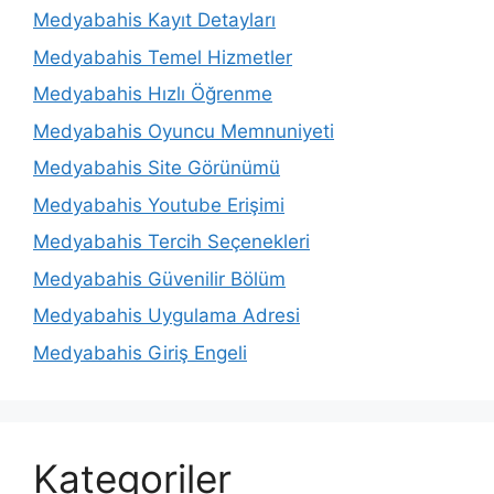
Medyabahis Kayıt Detayları
Medyabahis Temel Hizmetler
Medyabahis Hızlı Öğrenme
Medyabahis Oyuncu Memnuniyeti
Medyabahis Site Görünümü
Medyabahis Youtube Erişimi
Medyabahis Tercih Seçenekleri
Medyabahis Güvenilir Bölüm
Medyabahis Uygulama Adresi
Medyabahis Giriş Engeli
Kategoriler