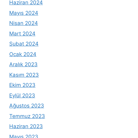
Haziran 2024
Mayıs 2024
Nisan 2024
Mart 2024
Şubat 2024
Ocak 2024
Aralık 2023
Kasım 2023
Ekim 2023
Eylül 2023
Ağustos 2023
Temmuz 2023
Haziran 2023
Mayıs 2023