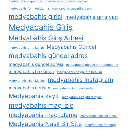
medyabahis espor maç
medyabahis finansal şikayet
medyabahis form doldurma
medyabahis geçerli sipariş
medyabahis girisi
medyabahis giris yap
Medyabahis Giriş
Medyabahis Giriş Adresi
Medyabahis Güncel
medyabahis giriş kanalı
medyabahis güncel adres
medyabahis güncel adresi
medyabahis güncel giriş bağlantısı
medyabahis hakkında
medyabahis hoşgeldin bonusu
medyabahis instagram
Medyabahis Hızlı Maçlar
medyabahis i̇letişim
medyabahis karlı şikayetler
Medyabahis kayıt
medyabahis keyifli dünyası
medyabahis maç izle
medyabahis maç izleme
medyabahis mesaj almak
Medyabahis Nasıl Bir Site
medyabahis ortaklığı