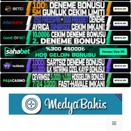
İçeriğe
atla
Menü