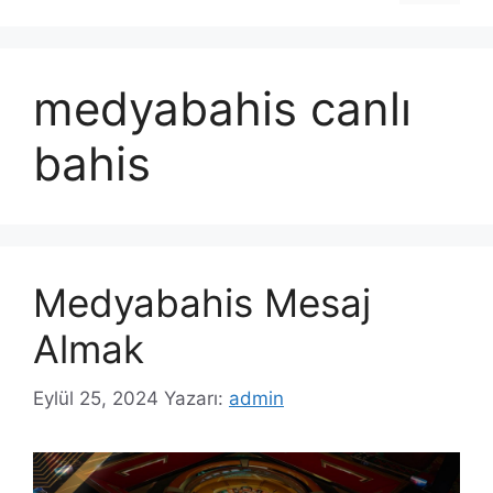
medyabahis canlı
bahis
Medyabahis Mesaj
Almak
Eylül 25, 2024
Yazarı:
admin