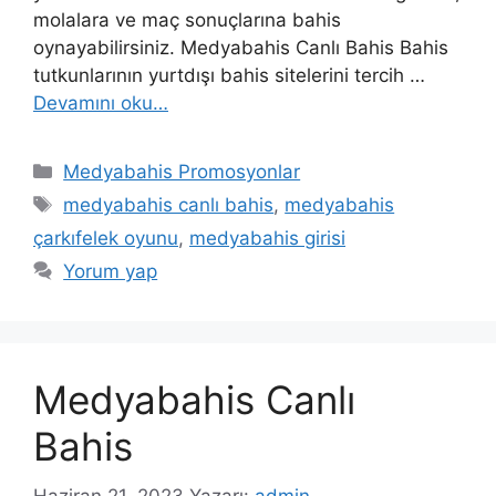
molalara ve maç sonuçlarına bahis
oynayabilirsiniz. Medyabahis Canlı Bahis Bahis
tutkunlarının yurtdışı bahis sitelerini tercih …
Devamını oku…
Kategoriler
Medyabahis Promosyonlar
Etiketler
medyabahis canlı bahis
,
medyabahis
çarkıfelek oyunu
,
medyabahis girisi
Yorum yap
Medyabahis Canlı
Bahis
Haziran 21, 2023
Yazarı:
admin