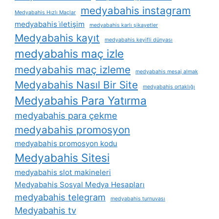
medyabahis instagram
Medyabahis Hızlı Maçlar
medyabahis i̇letişim
medyabahis karlı şikayetler
Medyabahis kayıt
medyabahis keyifli dünyası
medyabahis maç izle
medyabahis maç izleme
medyabahis mesaj almak
Medyabahis Nasıl Bir Site
medyabahis ortaklığı
Medyabahis Para Yatırma
medyabahis para çekme
medyabahis promosyon
medyabahis promosyon kodu
Medyabahis Sitesi
medyabahis slot makineleri
Medyabahis Sosyal Medya Hesapları
medyabahis telegram
medyabahis turnuvası
Medyabahis tv