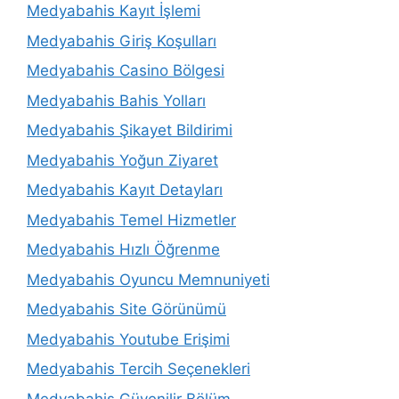
Medyabahis Kayıt İşlemi
Medyabahis Giriş Koşulları
Medyabahis Casino Bölgesi
Medyabahis Bahis Yolları
Medyabahis Şikayet Bildirimi
Medyabahis Yoğun Ziyaret
Medyabahis Kayıt Detayları
Medyabahis Temel Hizmetler
Medyabahis Hızlı Öğrenme
Medyabahis Oyuncu Memnuniyeti
Medyabahis Site Görünümü
Medyabahis Youtube Erişimi
Medyabahis Tercih Seçenekleri
Medyabahis Güvenilir Bölüm