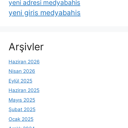
yeni adresi medyabahis
yeni giris medyabahis
Arşivler
Haziran 2026
Nisan 2026
Eylül 2025
Haziran 2025
Mayıs 2025
Şubat 2025
Ocak 2025