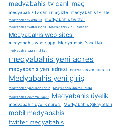
medyabahis tv canli maç
medyabahis tv canli maç izle
medyabahis tv izle
medyabahis twitter
medyabahis tv ortaklık
medyabahis twitter mobil
Medyabahis Vip Hizmetler
Medyabahis web sitesi
medyabahis whatsapp
Medyabahis Yasal Mı
medyabahis yatırım şirketi
medyabahis yeni adres
medyabahis yeni adresi
medyabahis yeni adres slot
Medyabahis yeni giriş
medyabahis yinelenen sorun
Medyabahis Ödeme Talebi
Medyabahis üyelik
medyabahis çevrimiçi kayıt
medyabahis üyelik süreci
Medyabahis Şikayetleri
mobil medyabahis
twitter medyabahis