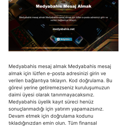
Medyabahis mesaj almak Medyabahis mesaj
almak için lütfen e-posta adresinizi girin ve
verilen bağlantıya tıklayın. Kod doğrulama. Bu
görevi yerine getiremezseniz kuruluşumuzun
daimi üyesi olarak tanınmayacaksınız.
Medyabahis üyelik kayıt süreci henüz
sonuçlanmadığı için yatırım yapamazsınız.
Devam etmek için doğrulama kodunu
tıkladığınızdan emin olun. Tüm finansal