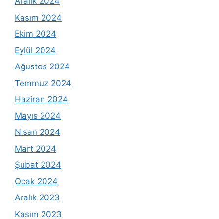
Aralık 2024
Kasım 2024
Ekim 2024
Eylül 2024
Ağustos 2024
Temmuz 2024
Haziran 2024
Mayıs 2024
Nisan 2024
Mart 2024
Şubat 2024
Ocak 2024
Aralık 2023
Kasım 2023