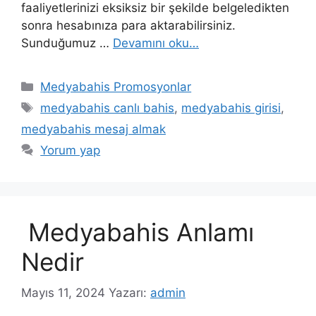
faaliyetlerinizi eksiksiz bir şekilde belgeledikten
sonra hesabınıza para aktarabilirsiniz.
Sunduğumuz …
Devamını oku…
Kategoriler
Medyabahis Promosyonlar
Etiketler
medyabahis canlı bahis
,
medyabahis girisi
,
medyabahis mesaj almak
Yorum yap
Medyabahis Anlamı
Nedir
Mayıs 11, 2024
Yazarı:
admin