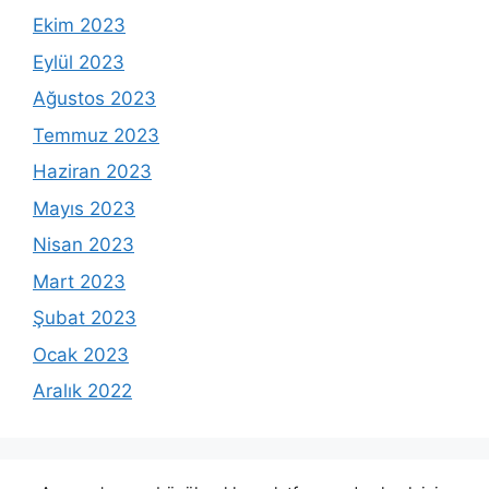
Ekim 2023
Eylül 2023
Ağustos 2023
Temmuz 2023
Haziran 2023
Mayıs 2023
Nisan 2023
Mart 2023
Şubat 2023
Ocak 2023
Aralık 2022