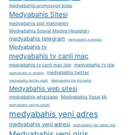
medyabahis promosyon kodu
Medyabahis Sitesi
medyabahis slot makineleri
Medyabahis Sosyal Medya Hesapları
medyabahis telegram
medyabahis turnuvası
Medyabahis tv
medyabahis tv canli maç
medyabahis tv canli maç izle
medyabahis tv izle
medyabahis twitter
medyabahis tv ortaklık
medyabahis twitter mobil
Medyabahis Vip Hizmetler
Medyabahis web sitesi
medyabahis whatsapp
Medyabahis Yasal Mı
medyabahis yatırım şirketi
medyabahis yeni adres
medyabahis yeni adresi
medyabahis yeni adres slot
Medyabahis yeni giriş