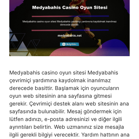
Medyabahis casino oyun sitesi Medyabahis
çevrimiçi yardımına kaydolmak inanılmaz
derecede basittir. Başlamak için oyuncuların
oyun web sitesinin ana sayfasına gitmesi
gerekir. Çevrimiçi destek alanı web sitesinin ana
sayfasında bulunabilir. Mesaj göndermek için
lütfen adınızı, e-posta adresinizi ve diğer ilgili
ayrıntıları belirtin. Web uzmanınız size mesajla
ilgili gerekli bilgiyi verecektir. Yardım hattının ana