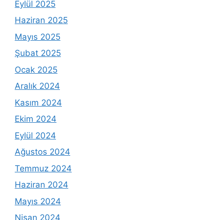
Eylül 2025
Haziran 2025
Mayıs 2025
Şubat 2025
Ocak 2025
Aralık 2024
Kasım 2024
Ekim 2024
Eylül 2024
Ağustos 2024
Temmuz 2024
Haziran 2024
Mayıs 2024
Nisan 2024