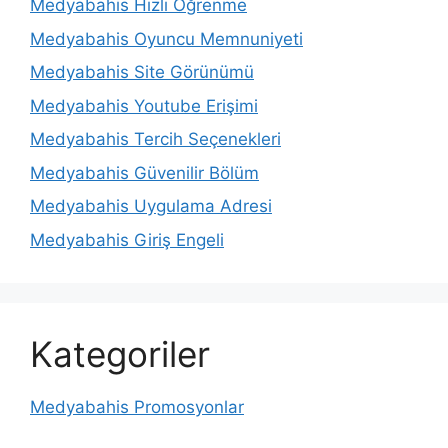
Medyabahis Hızlı Öğrenme
Medyabahis Oyuncu Memnuniyeti
Medyabahis Site Görünümü
Medyabahis Youtube Erişimi
Medyabahis Tercih Seçenekleri
Medyabahis Güvenilir Bölüm
Medyabahis Uygulama Adresi
Medyabahis Giriş Engeli
Kategoriler
Medyabahis Promosyonlar