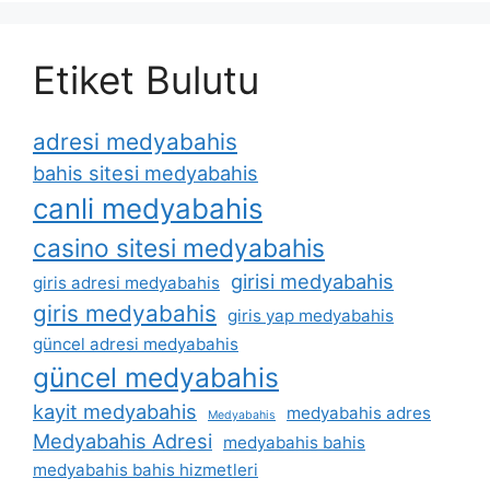
Etiket Bulutu
adresi medyabahis
bahis sitesi medyabahis
canli medyabahis
casino sitesi medyabahis
girisi medyabahis
giris adresi medyabahis
giris medyabahis
giris yap medyabahis
güncel adresi medyabahis
güncel medyabahis
kayit medyabahis
medyabahis adres
Medyabahis
Medyabahis Adresi
medyabahis bahis
medyabahis bahis hizmetleri