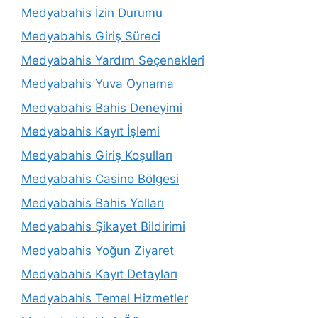
Medyabahis İzin Durumu
Medyabahis Giriş Süreci
Medyabahis Yardım Seçenekleri
Medyabahis Yuva Oynama
Medyabahis Bahis Deneyimi
Medyabahis Kayıt İşlemi
Medyabahis Giriş Koşulları
Medyabahis Casino Bölgesi
Medyabahis Bahis Yolları
Medyabahis Şikayet Bildirimi
Medyabahis Yoğun Ziyaret
Medyabahis Kayıt Detayları
Medyabahis Temel Hizmetler