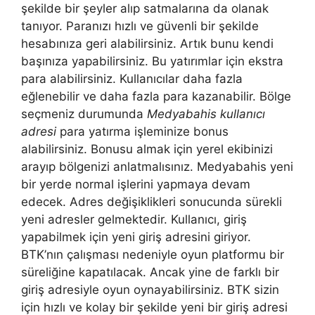
şekilde bir şeyler alıp satmalarına da olanak
tanıyor. Paranızı hızlı ve güvenli bir şekilde
hesabınıza geri alabilirsiniz. Artık bunu kendi
başınıza yapabilirsiniz. Bu yatırımlar için ekstra
para alabilirsiniz. Kullanıcılar daha fazla
eğlenebilir ve daha fazla para kazanabilir. Bölge
seçmeniz durumunda
Medyabahis kullanıcı
adresi
para yatırma işleminize bonus
alabilirsiniz. Bonusu almak için yerel ekibinizi
arayıp bölgenizi anlatmalısınız. Medyabahis yeni
bir yerde normal işlerini yapmaya devam
edecek. Adres değişiklikleri sonucunda sürekli
yeni adresler gelmektedir. Kullanıcı, giriş
yapabilmek için yeni giriş adresini giriyor.
BTK’nın çalışması nedeniyle oyun platformu bir
süreliğine kapatılacak. Ancak yine de farklı bir
giriş adresiyle oyun oynayabilirsiniz. BTK sizin
için hızlı ve kolay bir şekilde yeni bir giriş adresi