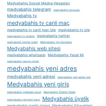
Medyabahis Sosyal Medya Hesapları
medyabahis telegram
medyabahis turnuvası
Medyabahis tv
medyabahis tv canli maç
medyabahis tv canli maç izle
medyabahis tv izle
medyabahis twitter
medyabahis tv ortaklık
medyabahis twitter mobil
Medyabahis Vip Hizmetler
Medyabahis web sitesi
medyabahis whatsapp
Medyabahis Yasal Mı
medyabahis yatırım şirketi
medyabahis yeni adres
medyabahis yeni adresi
medyabahis yeni adres slot
Medyabahis yeni giriş
medyabahis yinelenen sorun
Medyabahis Ödeme Talebi
Medyabahis üyelik
medyabahis çevrimiçi kayıt
medyabahis üyelik süreci
Medyabahis Şikayetleri