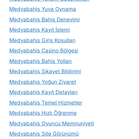
Medyabahis Yuva Oynama
Medyabahis Bahis Deneyimi
Medyabahis Kayıt İşlemi
Medyabahis Giriş Koşulları
Medyabahis Casino Bölgesi
Medyabahis Bahis Yolları
Medyabahis Şikayet Bildirimi
Medyabahis Yoğun Ziyaret
Medyabahis Kayıt Detayları
Medyabahis Temel Hizmetler
Medyabahis Hızlı Öğrenme
Medyabahis Oyuncu Memnuniyeti
Medyabahis Site Görünümü