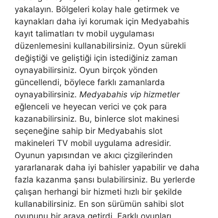
yakalayın. Bölgeleri kolay hale getirmek ve
kaynakları daha iyi korumak için Medyabahis
kayıt talimatları tv mobil uygulaması
düzenlemesini kullanabilirsiniz. Oyun sürekli
değiştiği ve geliştiği için istediğiniz zaman
oynayabilirsiniz. Oyun birçok yönden
güncellendi, böylece farklı zamanlarda
oynayabilirsiniz.
Medyabahis vip hizmetler
eğlenceli ve heyecan verici ve çok para
kazanabilirsiniz. Bu, binlerce slot makinesi
seçeneğine sahip bir Medyabahis slot
makineleri TV mobil uygulama adresidir.
Oyunun yapısından ve akıcı çizgilerinden
yararlanarak daha iyi bahisler yapabilir ve daha
fazla kazanma şansı bulabilirsiniz. Bu yerlerde
çalışan herhangi bir hizmeti hızlı bir şekilde
kullanabilirsiniz. En son sürümün sahibi slot
oyununu bir araya getirdi. Farklı oyunları