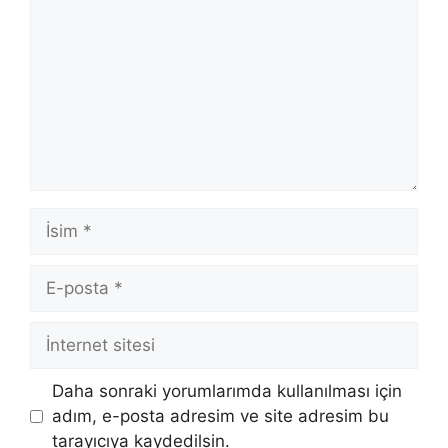
İsim
E-
posta
İnternet
sitesi
Daha sonraki yorumlarımda kullanılması için
adım, e-posta adresim ve site adresim bu
tarayıcıya kaydedilsin.