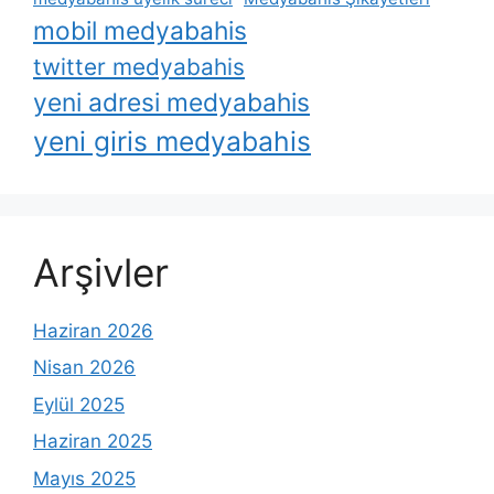
mobil medyabahis
twitter medyabahis
yeni adresi medyabahis
yeni giris medyabahis
Arşivler
Haziran 2026
Nisan 2026
Eylül 2025
Haziran 2025
Mayıs 2025