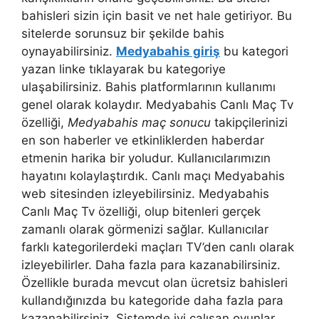
bahisleri sizin için basit ve net hale getiriyor. Bu
sitelerde sorunsuz bir şekilde bahis
oynayabilirsiniz.
Medyabahis giriş
bu kategori
yazan linke tıklayarak bu kategoriye
ulaşabilirsiniz. Bahis platformlarının kullanımı
genel olarak kolaydır. Medyabahis Canlı Maç Tv
özelliği,
Medyabahis maç sonucu
takipçilerinizi
en son haberler ve etkinliklerden haberdar
etmenin harika bir yoludur. Kullanıcılarımızın
hayatını kolaylaştırdık. Canlı maçı Medyabahis
web sitesinden izleyebilirsiniz. Medyabahis
Canlı Maç Tv özelliği, olup bitenleri gerçek
zamanlı olarak görmenizi sağlar. Kullanıcılar
farklı kategorilerdeki maçları TV’den canlı olarak
izleyebilirler. Daha fazla para kazanabilirsiniz.
Özellikle burada mevcut olan ücretsiz bahisleri
kullandığınızda bu kategoride daha fazla para
kazanabilirsiniz. Sistemde iyi çalışan oyunlar