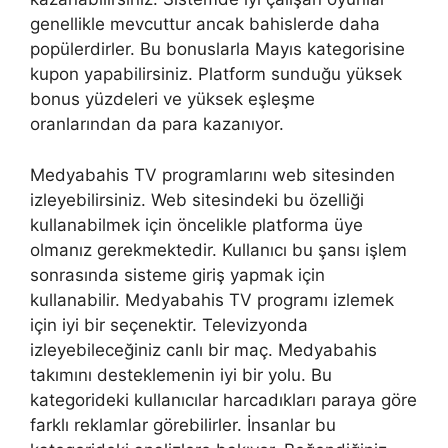
genellikle mevcuttur ancak bahislerde daha
popülerdirler. Bu bonuslarla Mayıs kategorisine
kupon yapabilirsiniz. Platform sunduğu yüksek
bonus yüzdeleri ve yüksek eşleşme
oranlarından da para kazanıyor.
Medyabahis TV programlarını web sitesinden
izleyebilirsiniz. Web sitesindeki bu özelliği
kullanabilmek için öncelikle platforma üye
olmanız gerekmektedir. Kullanıcı bu şansı işlem
sonrasında sisteme giriş yapmak için
kullanabilir. Medyabahis TV programı izlemek
için iyi bir seçenektir. Televizyonda
izleyebileceğiniz canlı bir maç. Medyabahis
takımını desteklemenin iyi bir yolu. Bu
kategorideki kullanıcılar harcadıkları paraya göre
farklı reklamlar görebilirler. İnsanlar bu