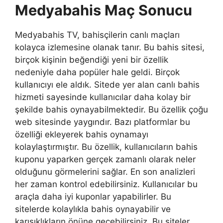
Medyabahis Maç Sonucu
Medyabahis TV, bahisçilerin canlı maçları
kolayca izlemesine olanak tanır. Bu bahis sitesi,
birçok kişinin beğendiği yeni bir özellik
nedeniyle daha popüler hale geldi. Birçok
kullanıcıyı ele aldık. Sitede yer alan canlı bahis
hizmeti sayesinde kullanıcılar daha kolay bir
şekilde bahis oynayabilmektedir. Bu özellik çoğu
web sitesinde yaygındır. Bazı platformlar bu
özelliği ekleyerek bahis oynamayı
kolaylaştırmıştır. Bu özellik, kullanıcıların bahis
kuponu yaparken gerçek zamanlı olarak neler
olduğunu görmelerini sağlar. En son analizleri
her zaman kontrol edebilirsiniz. Kullanıcılar bu
araçla daha iyi kuponlar yapabilirler. Bu
sitelerde kolaylıkla bahis oynayabilir ve
karışıklıkların önüne geçebilirsiniz. Bu siteler