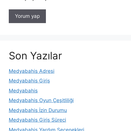
Son Yazılar
Medyabahis Adresi
Medyabahis Giriş
Medyabahis
Medyabahis Oyun Çeşitliliği
Medyabahis İzin Durumu
Medyabahis Giriş Süreci
Medyabahis Yardım Seçenekleri