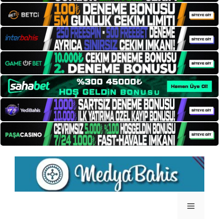
İçeriğe
atla
Menü