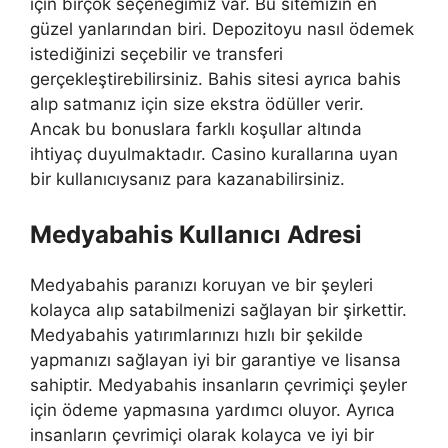
için birçok seçeneğimiz var. Bu sitemizin en
güzel yanlarından biri. Depozitoyu nasıl ödemek
istediğinizi seçebilir ve transferi
gerçekleştirebilirsiniz. Bahis sitesi ayrıca bahis
alıp satmanız için size ekstra ödüller verir.
Ancak bu bonuslara farklı koşullar altında
ihtiyaç duyulmaktadır. Casino kurallarına uyan
bir kullanıcıysanız para kazanabilirsiniz.
Medyabahis Kullanıcı Adresi
Medyabahis paranızı koruyan ve bir şeyleri
kolayca alıp satabilmenizi sağlayan bir şirkettir.
Medyabahis yatırımlarınızı hızlı bir şekilde
yapmanızı sağlayan iyi bir garantiye ve lisansa
sahiptir. Medyabahis insanların çevrimiçi şeyler
için ödeme yapmasına yardımcı oluyor. Ayrıca
insanların çevrimiçi olarak kolayca ve iyi bir