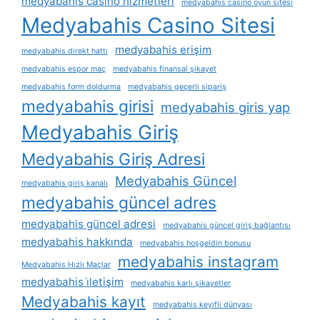
medyabahis casino hizmetleri
medyabahis casino oyun sitesi
Medyabahis Casino Sitesi
medyabahis erişim
medyabahis direkt hattı
medyabahis espor maç
medyabahis finansal şikayet
medyabahis form doldurma
medyabahis geçerli sipariş
medyabahis girisi
medyabahis giris yap
Medyabahis Giriş
Medyabahis Giriş Adresi
Medyabahis Güncel
medyabahis giriş kanalı
medyabahis güncel adres
medyabahis güncel adresi
medyabahis güncel giriş bağlantısı
medyabahis hakkında
medyabahis hoşgeldin bonusu
medyabahis instagram
Medyabahis Hızlı Maçlar
medyabahis i̇letişim
medyabahis karlı şikayetler
Medyabahis kayıt
medyabahis keyifli dünyası