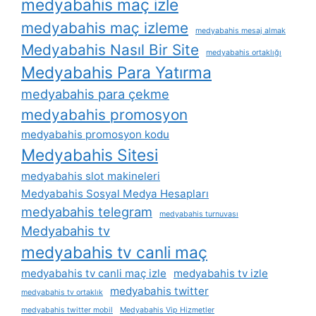
medyabahis maç izle
medyabahis maç izleme
medyabahis mesaj almak
Medyabahis Nasıl Bir Site
medyabahis ortaklığı
Medyabahis Para Yatırma
medyabahis para çekme
medyabahis promosyon
medyabahis promosyon kodu
Medyabahis Sitesi
medyabahis slot makineleri
Medyabahis Sosyal Medya Hesapları
medyabahis telegram
medyabahis turnuvası
Medyabahis tv
medyabahis tv canli maç
medyabahis tv canli maç izle
medyabahis tv izle
medyabahis twitter
medyabahis tv ortaklık
medyabahis twitter mobil
Medyabahis Vip Hizmetler