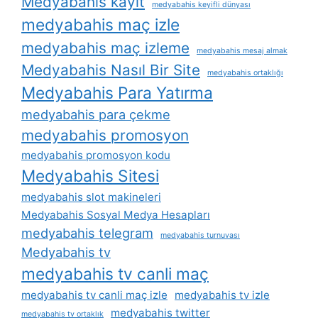
Medyabahis kayıt
medyabahis keyifli dünyası
medyabahis maç izle
medyabahis maç izleme
medyabahis mesaj almak
Medyabahis Nasıl Bir Site
medyabahis ortaklığı
Medyabahis Para Yatırma
medyabahis para çekme
medyabahis promosyon
medyabahis promosyon kodu
Medyabahis Sitesi
medyabahis slot makineleri
Medyabahis Sosyal Medya Hesapları
medyabahis telegram
medyabahis turnuvası
Medyabahis tv
medyabahis tv canli maç
medyabahis tv canli maç izle
medyabahis tv izle
medyabahis twitter
medyabahis tv ortaklık