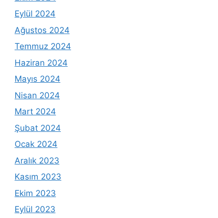
Eylül 2024
Ağustos 2024
Temmuz 2024
Haziran 2024
Mayıs 2024
Nisan 2024
Mart 2024
Şubat 2024
Ocak 2024
Aralık 2023
Kasım 2023
Ekim 2023
Eylül 2023