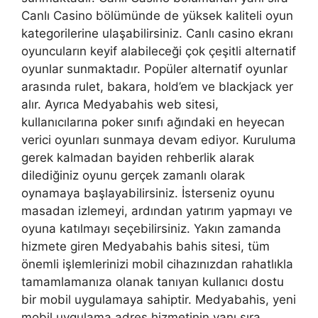
Canlı Casino bölümünde de yüksek kaliteli oyun
kategorilerine ulaşabilirsiniz. Canlı casino ekranı
oyuncuların keyif alabileceği çok çeşitli alternatif
oyunlar sunmaktadır. Popüler alternatif oyunlar
arasında rulet, bakara, hold’em ve blackjack yer
alır. Ayrıca Medyabahis web sitesi,
kullanıcılarına poker sınıfı ağındaki en heyecan
verici oyunları sunmaya devam ediyor. Kuruluma
gerek kalmadan bayiden rehberlik alarak
dilediğiniz oyunu gerçek zamanlı olarak
oynamaya başlayabilirsiniz. İsterseniz oyunu
masadan izlemeyi, ardından yatırım yapmayı ve
oyuna katılmayı seçebilirsiniz. Yakın zamanda
hizmete giren Medyabahis bahis sitesi, tüm
önemli işlemlerinizi mobil cihazınızdan rahatlıkla
tamamlamanıza olanak tanıyan kullanıcı dostu
bir mobil uygulamaya sahiptir. Medyabahis, yeni
mobil uygulama adres hizmetinin yanı sıra