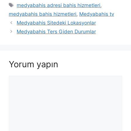
Etiketler
medyabahis adresi bahis hizmetleri
,
medyabahis bahis hizmetleri
,
Medyabahis tv
Medyabahis Sitedeki Lokasyonlar
Medyabahis Ters Giden Durumlar
Yorum yapın
Yorum