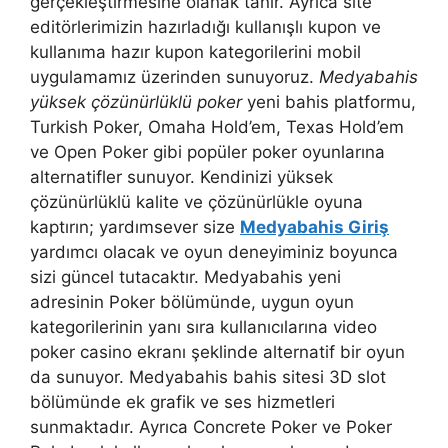
gerçekleştirmesine olanak tanır. Ayrıca site
editörlerimizin hazırladığı kullanışlı kupon ve
kullanıma hazır kupon kategorilerini mobil
uygulamamız üzerinden sunuyoruz.
Medyabahis
yüksek çözünürlüklü poker
yeni bahis platformu,
Turkish Poker, Omaha Hold’em, Texas Hold’em
ve Open Poker gibi popüler poker oyunlarına
alternatifler sunuyor. Kendinizi yüksek
çözünürlüklü kalite ve çözünürlükle oyuna
kaptırın; yardımsever size
Medyabahis Giriş
yardımcı olacak ve oyun deneyiminiz boyunca
sizi güncel tutacaktır. Medyabahis yeni
adresinin Poker bölümünde, uygun oyun
kategorilerinin yanı sıra kullanıcılarına video
poker casino ekranı şeklinde alternatif bir oyun
da sunuyor. Medyabahis bahis sitesi 3D slot
bölümünde ek grafik ve ses hizmetleri
sunmaktadır. Ayrıca Concrete Poker ve Poker