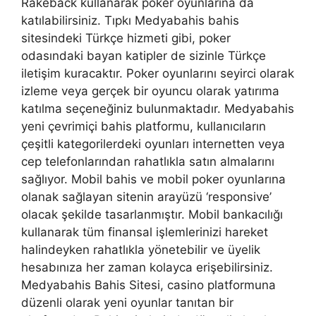
Rakeback kullanarak poker oyunlarına da
katılabilirsiniz. Tıpkı Medyabahis bahis
sitesindeki Türkçe hizmeti gibi, poker
odasındaki bayan katipler de sizinle Türkçe
iletişim kuracaktır. Poker oyunlarını seyirci olarak
izleme veya gerçek bir oyuncu olarak yatırıma
katılma seçeneğiniz bulunmaktadır. Medyabahis
yeni çevrimiçi bahis platformu, kullanıcıların
çeşitli kategorilerdeki oyunları internetten veya
cep telefonlarından rahatlıkla satın almalarını
sağlıyor. Mobil bahis ve mobil poker oyunlarına
olanak sağlayan sitenin arayüzü ‘responsive’
olacak şekilde tasarlanmıştır. Mobil bankacılığı
kullanarak tüm finansal işlemlerinizi hareket
halindeyken rahatlıkla yönetebilir ve üyelik
hesabınıza her zaman kolayca erişebilirsiniz.
Medyabahis Bahis Sitesi, casino platformuna
düzenli olarak yeni oyunlar tanıtan bir