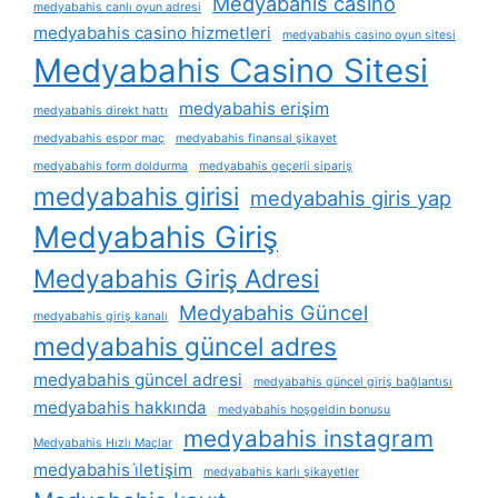
Medyabahis casino
medyabahis canlı oyun adresi
medyabahis casino hizmetleri
medyabahis casino oyun sitesi
Medyabahis Casino Sitesi
medyabahis erişim
medyabahis direkt hattı
medyabahis espor maç
medyabahis finansal şikayet
medyabahis form doldurma
medyabahis geçerli sipariş
medyabahis girisi
medyabahis giris yap
Medyabahis Giriş
Medyabahis Giriş Adresi
Medyabahis Güncel
medyabahis giriş kanalı
medyabahis güncel adres
medyabahis güncel adresi
medyabahis güncel giriş bağlantısı
medyabahis hakkında
medyabahis hoşgeldin bonusu
medyabahis instagram
Medyabahis Hızlı Maçlar
medyabahis i̇letişim
medyabahis karlı şikayetler