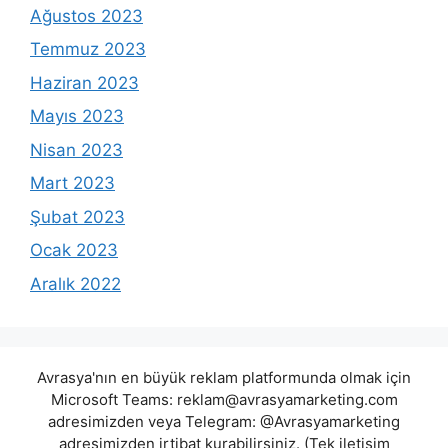
Ağustos 2023
Temmuz 2023
Haziran 2023
Mayıs 2023
Nisan 2023
Mart 2023
Şubat 2023
Ocak 2023
Aralık 2022
Avrasya'nın en büyük reklam platformunda olmak için
Microsoft Teams:
reklam@avrasyamarketing.com
adresimizden veya Telegram: @Avrasyamarketing
adresimizden irtibat kurabilirsiniz. (Tek iletişim