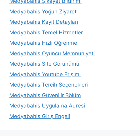
Medyabahis Şikayet Bildirimi
Medyabahis Yoğun Ziyaret
Medyabahis Kayıt Detayları
Medyabahis Temel Hizmetler
Medyabahis Hızlı Öğrenme
Medyabahis Oyuncu Memnuniyeti
Medyabahis Site Görünümü
Medyabahis Youtube Erişimi
Medyabahis Tercih Seçenekleri
Medyabahis Güvenilir Bölüm
Medyabahis Uygulama Adresi
Medyabahis Giriş Engeli