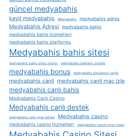
güncel medyabahis
kayit medyabahis
medyabahis adres
Medyabahis
Medyabahis Adresi
medyabahis bahis
medyabahis bahis hizmetleri
medyabahis bahis platformu
Medyabahis bahis sitesi
medyabahis bahis sitesi lisansı
medyabahis bağlantı sistemi
medyabahis bonus
medyabahis büyüleyici sayfa
medyabahis canli
medyabahis canli maç izle
medyabahis canlı bahis
Medyabahis Canlı Casino
Medyabahis canlı destek
Medyabahis casino
medyabahis canlı oyun adresi
medyabahis casino hizmetleri
medyabahis casino oyun sitesi
Medyabahis Casino Sitesi