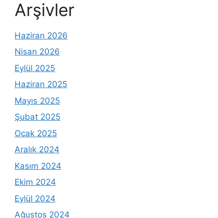
Arşivler
Haziran 2026
Nisan 2026
Eylül 2025
Haziran 2025
Mayıs 2025
Şubat 2025
Ocak 2025
Aralık 2024
Kasım 2024
Ekim 2024
Eylül 2024
Ağustos 2024