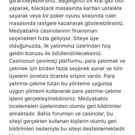
garantileyebilirsiniz. Bağlılığınızı bir kral gibi blöf
yaparak, blackjack masasında kartları ustalıkla
sayarak veya bir poker oyunu sırasında rulet
masasında rastgele kazanarak gösterebilirsiniz.
Medyabahis casinolarının finansman
seçenekleri hızla gelişiyor. Siteye üye
olduğunuzda, ilk yatırımınız üzerinden hoş
geldin bonusu ile ödüllendirileceksiniz.
Casinonun çevrimiçi platformu, para yatırmak ve
çekmek için birden fazla seçenek sunar ve tüm
üyelerin ücretsiz ticarete erişimi vardır. Para
yatırma-çekme tutarı bu yönteme uygunsa
uygun yöntemi kullanarak para yatırma-çekme
işlemi gerçekleştirebilirsiniz. Medyabahis
incelemeleri üyelerinden olumlu geri bildirimler
almaktadır. Bahis forumları ve casinolar, bu
siteyi gerçekten kullanan kişilerin olumlu geri
bildirimleri nedeniyle bu siteyi desteklemektedir.