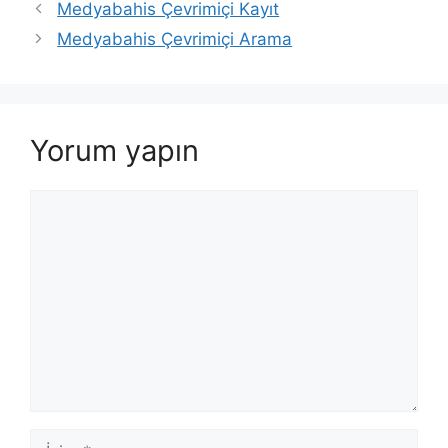
Medyabahis Çevrimiçi Kayıt
Medyabahis Çevrimiçi Arama
Yorum yapın
Yorum
İsim