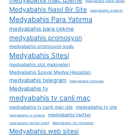
medyabahis mesaj almak
Medyabahis Nasıl Bir Site
medyabahis ortaklığı
Medyabahis Para Yatırma
medyabahis para çekme
medyabahis promosyon
medyabahis promosyon kodu
Medyabahis Sitesi
medyabahis slot makineleri
Medyabahis Sosyal Medya Hesapları
medyabahis telegram
medyabahis turnuvası
Medyabahis tv
medyabahis tv canli maç
medyabahis tv canli maç izle
medyabahis tv izle
medyabahis twitter
medyabahis tv ortaklık
medyabahis twitter mobil
Medyabahis Vip Hizmetler
Medyabahis web sitesi