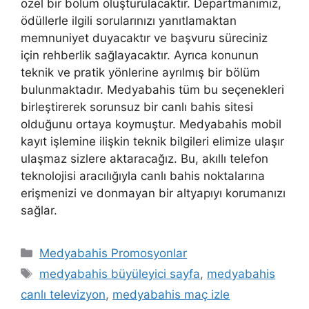
özel bir bölüm oluşturulacaktır. Departmanımız,
ödüllerle ilgili sorularınızı yanıtlamaktan
memnuniyet duyacaktır ve başvuru süreciniz
için rehberlik sağlayacaktır. Ayrıca konunun
teknik ve pratik yönlerine ayrılmış bir bölüm
bulunmaktadır. Medyabahis tüm bu seçenekleri
birleştirerek sorunsuz bir canlı bahis sitesi
olduğunu ortaya koymuştur. Medyabahis mobil
kayıt işlemine ilişkin teknik bilgileri elimize ulaşır
ulaşmaz sizlere aktaracağız. Bu, akıllı telefon
teknolojisi aracılığıyla canlı bahis noktalarına
erişmenizi ve donmayan bir altyapıyı korumanızı
sağlar.
Kategoriler
Medyabahis Promosyonlar
Etiketler
medyabahis büyüleyici sayfa
,
medyabahis
canlı televizyon
,
medyabahis maç izle