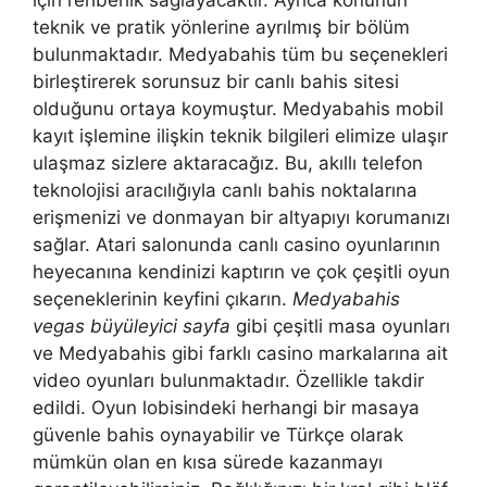
için rehberlik sağlayacaktır. Ayrıca konunun
teknik ve pratik yönlerine ayrılmış bir bölüm
bulunmaktadır. Medyabahis tüm bu seçenekleri
birleştirerek sorunsuz bir canlı bahis sitesi
olduğunu ortaya koymuştur. Medyabahis mobil
kayıt işlemine ilişkin teknik bilgileri elimize ulaşır
ulaşmaz sizlere aktaracağız. Bu, akıllı telefon
teknolojisi aracılığıyla canlı bahis noktalarına
erişmenizi ve donmayan bir altyapıyı korumanızı
sağlar. Atari salonunda canlı casino oyunlarının
heyecanına kendinizi kaptırın ve çok çeşitli oyun
seçeneklerinin keyfini çıkarın.
Medyabahis
vegas büyüleyici sayfa
gibi çeşitli masa oyunları
ve Medyabahis gibi farklı casino markalarına ait
video oyunları bulunmaktadır. Özellikle takdir
edildi. Oyun lobisindeki herhangi bir masaya
güvenle bahis oynayabilir ve Türkçe olarak
mümkün olan en kısa sürede kazanmayı