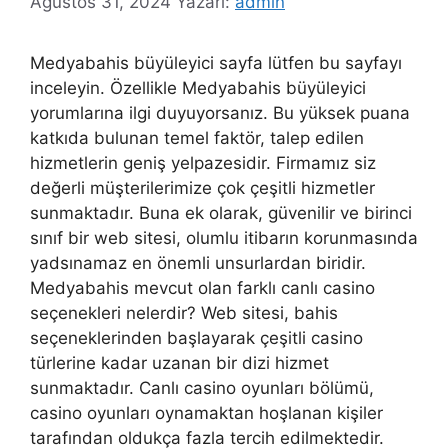
Ağustos 31, 2024
Yazarı:
admin
Medyabahis büyüleyici sayfa lütfen bu sayfayı
inceleyin. Özellikle Medyabahis büyüleyici
yorumlarına ilgi duyuyorsanız. Bu yüksek puana
katkıda bulunan temel faktör, talep edilen
hizmetlerin geniş yelpazesidir. Firmamız siz
değerli müşterilerimize çok çeşitli hizmetler
sunmaktadır. Buna ek olarak, güvenilir ve birinci
sınıf bir web sitesi, olumlu itibarın korunmasında
yadsınamaz en önemli unsurlardan biridir.
Medyabahis mevcut olan farklı canlı casino
seçenekleri nelerdir? Web sitesi, bahis
seçeneklerinden başlayarak çeşitli casino
türlerine kadar uzanan bir dizi hizmet
sunmaktadır. Canlı casino oyunları bölümü,
casino oyunları oynamaktan hoşlanan kişiler
tarafından oldukça fazla tercih edilmektedir.