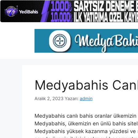
İçeriğe
atla
Medyabahis Canl
Aralık 2, 2023
Yazarı:
admin
Medyabahis canlı bahis oranlar ülkemizin e
Medyabahis, ülkemizin en ünlü bahis sitele
Medyabahis yüksek kazanma yüzdesi ve s