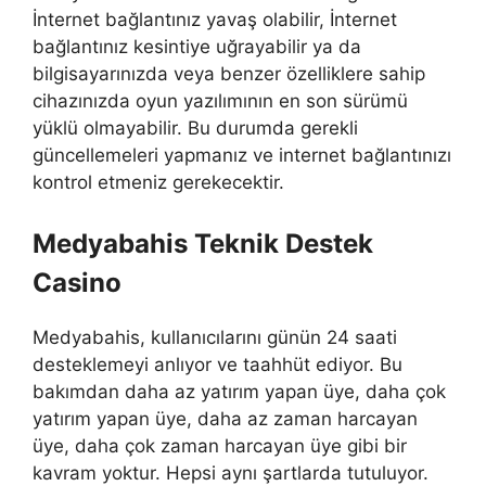
İnternet bağlantınız yavaş olabilir, İnternet
bağlantınız kesintiye uğrayabilir ya da
bilgisayarınızda veya benzer özelliklere sahip
cihazınızda oyun yazılımının en son sürümü
yüklü olmayabilir. Bu durumda gerekli
güncellemeleri yapmanız ve internet bağlantınızı
kontrol etmeniz gerekecektir.
Medyabahis Teknik Destek
Casino
Medyabahis, kullanıcılarını günün 24 saati
desteklemeyi anlıyor ve taahhüt ediyor. Bu
bakımdan daha az yatırım yapan üye, daha çok
yatırım yapan üye, daha az zaman harcayan
üye, daha çok zaman harcayan üye gibi bir
kavram yoktur. Hepsi aynı şartlarda tutuluyor.