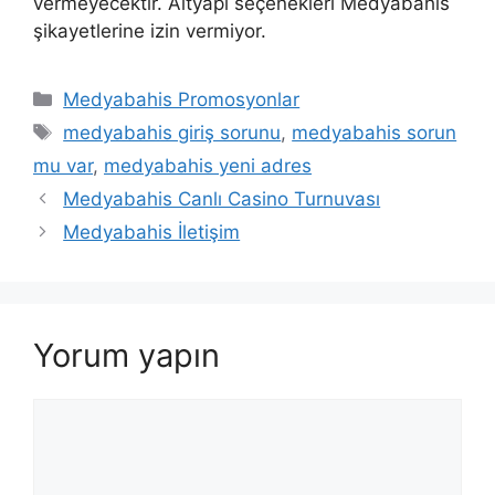
vermeyecektir. Altyapı seçenekleri Medyabahis
şikayetlerine izin vermiyor.
Kategoriler
Medyabahis Promosyonlar
Etiketler
medyabahis giriş sorunu
,
medyabahis sorun
mu var
,
medyabahis yeni adres
Medyabahis Canlı Casino Turnuvası
Medyabahis İletişim
Yorum yapın
Yorum