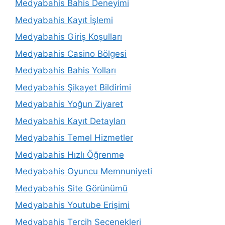
Medyabahis Bahis Deneyimi
Medyabahis Kayıt İşlemi
Medyabahis Giriş Koşulları
Medyabahis Casino Bölgesi
Medyabahis Bahis Yolları
Medyabahis Şikayet Bildirimi
Medyabahis Yoğun Ziyaret
Medyabahis Kayıt Detayları
Medyabahis Temel Hizmetler
Medyabahis Hızlı Öğrenme
Medyabahis Oyuncu Memnuniyeti
Medyabahis Site Görünümü
Medyabahis Youtube Erişimi
Medyabahis Tercih Seçenekleri