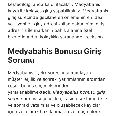
keşfedildiği anda kaldırılacaktır. Medyabahis
kaydı ile kolayca giriş yapabilirsiniz. Medyabahis
giriş sürecinde gecikmeleri önlemenin en ideal
yolu yeni bir giriş adresi kullanmaktır. Yeni giriş
adresiniz ile markanın bahis alanına özel
hizmetlerinden kolaylıkla yararlanabileceksiniz.
Medyabahis Bonusu Giriş
Sorunu
Medyabahis üyelik sürecini tamamlayan
müşteriler, ilk ve sonraki yatırımlarının ardından
çeşitli bonus seçeneklerinden
yararlanabilmektedir.
Medyabahis bonusu giriş
sorunu
bonus seçenekleri, casino sektöründe ilk
ve sonraki yatırımlar ve oluşabilecek kayıplar
için özel olarak hazırlanmakta ve müşterilere