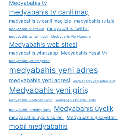
Medyabahis tv
medyabahis tv canli maç
medyabahis tv canli maç izle
medyabahis tv izle
medyabahis twitter
medyabahis tv ortaklık
medyabahis twitter mobil
Medyabahis Vip Hizmetler
Medyabahis web sitesi
medyabahis whatsapp
Medyabahis Yasal Mı
medyabahis yatırım şirketi
medyabahis yeni adres
medyabahis yeni adresi
medyabahis yeni adres slot
Medyabahis yeni giriş
medyabahis yinelenen sorun
Medyabahis Ödeme Talebi
Medyabahis üyelik
medyabahis çevrimiçi kayıt
medyabahis üyelik süreci
Medyabahis Şikayetleri
mobil medyabahis