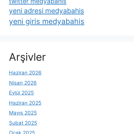
twitter medyabahis
yeni adresi medyabahis
yeni giris medyabahis
Arşivler
Haziran 2026
Nisan 2026
Eylül 2025
Haziran 2025
Mayıs 2025
Şubat 2025
Ocak 2025