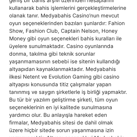
geniş bir bahis arşivi üzerinden hesaplarını
kullanarak bahis işlemlerini gerçekleştirmelerine
olanak tanır. Medyabahis Casino’nun mevcut
oyun seçeneklerinden bazıları şunlardır: Fahion
Show, Fashion Club, Captain Nelson, Honey
Money gibi oyun seçenekleri bahis kuralları ile
üyelere sunulmaktadır. Casino oyunlarında
donma, takılma gibi teknik sorunlar
yaşanmamasının sebebi ise sitenin kullandığı
altyapıdan kaynaklanmaktadır. Medyabahis
ilkesi Netent ve Evolution Gaming gibi casino
altyapısı konusunda titiz çalışmalar yapan
tanınmış ve saygın şirketlerle iş birliği yapmaktır.
Bu tür bir yazılım geliştirme şirketi, tüm oyun
seçeneklerinin en iyi kalitede sunulmasına
yardımcı olur. Bu anlayışla hareket eden
firmalar, Medyabahis sitesi de dahil olmak
üzere hiçbir sitede sorun yaşanmasına izin