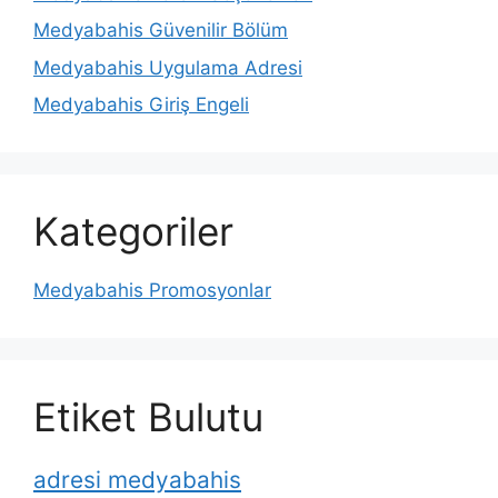
Medyabahis Güvenilir Bölüm
Medyabahis Uygulama Adresi
Medyabahis Giriş Engeli
Kategoriler
Medyabahis Promosyonlar
Etiket Bulutu
adresi medyabahis