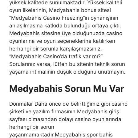
yüksek kalitede sunulmaktadır. Yüksek kaliteli
oyun ilkelerinin, Medyabahis bonus sitesi
“Medyabahis Casino Freezing”in oynanışının
anlaşılmasına katkıda bulunduğu ortaya çıktı.
Medyabahis sitesine üye olduğunuzda casino
oyunlarına ve oyun seçeneklerine katılırken
herhangi bir sorunla karşılaşmazsınız.
“Medyabahis Casino’da trafik var mı?”
Sorularınız varsa, lütfen bu sitenin teknik sorun
yaşama ihtimalinin düşük olduğunu unutmayın.
Medyabahis Sorun Mu Var
Donmalar Daha önce de belirttiğimiz gibi casino
şirketi ve yazılım firmasının Medyabahis giriş
sayfası olmasından dolayı casino oyunlarında
herhangi bir sorun
yaşanmamaktadır.Medyabahis spor bahis