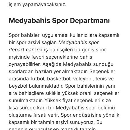
işlem yapamayacaksınız.
Medyabahis Spor Departmanı
Spor bahisleri uygulaması kullanıcılara kapsamlı
bir spor arşivi sağlar.
Medyabahis spor
departmanı
Giriş bahisçileri bu geniş spor
arşivinde favori seçeneklerine bahis
oynayabilirler. Aşağıda Medyabahis sunduğu
sporlardan bazıları yer almaktadır. Seçenekler
arasında futbol, ​​basketbol, ​​voleybol, tenis ve
beyzbol bulunmaktadır. Spor bahislerinin yanı
sıra bahisçilere sıklıkla yüksek oranlı seçenekler
sunulmaktadır. Yüksek fiyat seçenekleri size
kısa sürede karlı bir Medyabahis spor bölümü
oluşturma fırsatı verir. Spor endüstrisine yönelik
kapsamlı bir tahmin arşivi sunuyoruz. Bu
nedenle oyuncular en mantıklı tahmin