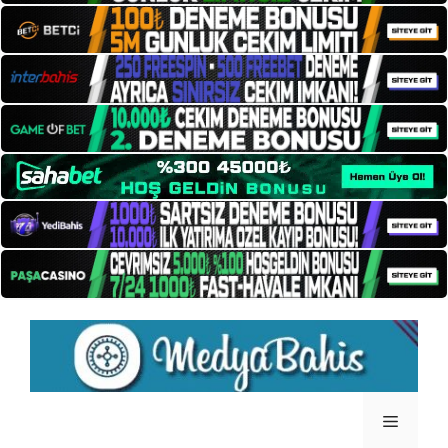
İçeriğe
atla
Menü