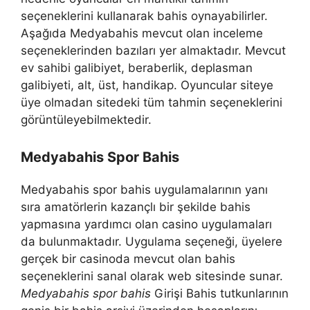
seçeneklerini kullanarak bahis oynayabilirler.
Aşağıda Medyabahis mevcut olan inceleme
seçeneklerinden bazıları yer almaktadır. Mevcut
ev sahibi galibiyet, beraberlik, deplasman
galibiyeti, alt, üst, handikap. Oyuncular siteye
üye olmadan sitedeki tüm tahmin seçeneklerini
görüntüleyebilmektedir.
Medyabahis Spor Bahis
Medyabahis spor bahis uygulamalarının yanı
sıra amatörlerin kazançlı bir şekilde bahis
yapmasına yardımcı olan casino uygulamaları
da bulunmaktadır. Uygulama seçeneği, üyelere
gerçek bir casinoda mevcut olan bahis
seçeneklerini sanal olarak web sitesinde sunar.
Medyabahis spor bahis
Girişi Bahis tutkunlarının