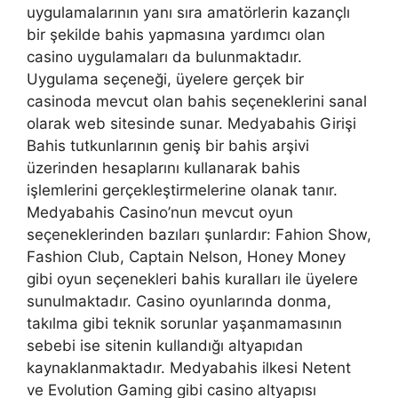
uygulamalarının yanı sıra amatörlerin kazançlı
bir şekilde bahis yapmasına yardımcı olan
casino uygulamaları da bulunmaktadır.
Uygulama seçeneği, üyelere gerçek bir
casinoda mevcut olan bahis seçeneklerini sanal
olarak web sitesinde sunar. Medyabahis Girişi
Bahis tutkunlarının geniş bir bahis arşivi
üzerinden hesaplarını kullanarak bahis
işlemlerini gerçekleştirmelerine olanak tanır.
Medyabahis Casino’nun mevcut oyun
seçeneklerinden bazıları şunlardır: Fahion Show,
Fashion Club, Captain Nelson, Honey Money
gibi oyun seçenekleri bahis kuralları ile üyelere
sunulmaktadır. Casino oyunlarında donma,
takılma gibi teknik sorunlar yaşanmamasının
sebebi ise sitenin kullandığı altyapıdan
kaynaklanmaktadır. Medyabahis ilkesi Netent
ve Evolution Gaming gibi casino altyapısı