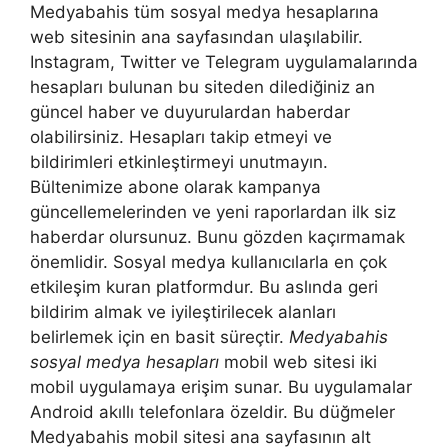
Medyabahis tüm sosyal medya hesaplarına
web sitesinin ana sayfasından ulaşılabilir.
Instagram, Twitter ve Telegram uygulamalarında
hesapları bulunan bu siteden dilediğiniz an
güncel haber ve duyurulardan haberdar
olabilirsiniz. Hesapları takip etmeyi ve
bildirimleri etkinleştirmeyi unutmayın.
Bültenimize abone olarak kampanya
güncellemelerinden ve yeni raporlardan ilk siz
haberdar olursunuz. Bunu gözden kaçırmamak
önemlidir. Sosyal medya kullanıcılarla en çok
etkileşim kuran platformdur. Bu aslında geri
bildirim almak ve iyileştirilecek alanları
belirlemek için en basit süreçtir.
Medyabahis
sosyal medya hesapları
mobil web sitesi iki
mobil uygulamaya erişim sunar. Bu uygulamalar
Android akıllı telefonlara özeldir. Bu düğmeler
Medyabahis mobil sitesi ana sayfasının alt