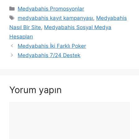
Kategoriler
Medyabahis Promosyonlar
Etiketler
medyabahis kayıt kampanyası
,
Medyabahis
Nasıl Bir Site
,
Medyabahis Sosyal Medya
Hesapları
Medyabahis İki Farklı Poker
Medyabahis 7/24 Destek
Yorum yapın
Yorum