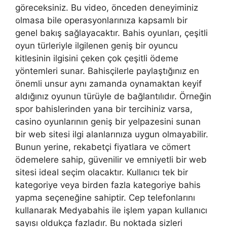
göreceksiniz. Bu video, önceden deneyiminiz
olmasa bile operasyonlarınıza kapsamlı bir
genel bakış sağlayacaktır. Bahis oyunları, çeşitli
oyun türleriyle ilgilenen geniş bir oyuncu
kitlesinin ilgisini çeken çok çeşitli ödeme
yöntemleri sunar. Bahisçilerle paylaştığınız en
önemli unsur aynı zamanda oynamaktan keyif
aldığınız oyunun türüyle de bağlantılıdır. Örneğin
spor bahislerinden yana bir tercihiniz varsa,
casino oyunlarının geniş bir yelpazesini sunan
bir web sitesi ilgi alanlarınıza uygun olmayabilir.
Bunun yerine, rekabetçi fiyatlara ve cömert
ödemelere sahip, güvenilir ve emniyetli bir web
sitesi ideal seçim olacaktır. Kullanıcı tek bir
kategoriye veya birden fazla kategoriye bahis
yapma seçeneğine sahiptir. Cep telefonlarını
kullanarak Medyabahis ile işlem yapan kullanıcı
sayısı oldukça fazladır. Bu noktada sizleri