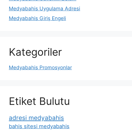
Medyabahis Uygulama Adresi
Medyabahis Giriş Engeli
Kategoriler
Medyabahis Promosyonlar
Etiket Bulutu
adresi medyabahis
bahis sitesi medyabahis