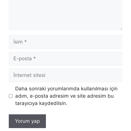
İsim
E-
posta
İnternet
sitesi
Daha sonraki yorumlarımda kullanılması için
adım, e-posta adresim ve site adresim bu
tarayıcıya kaydedilsin.