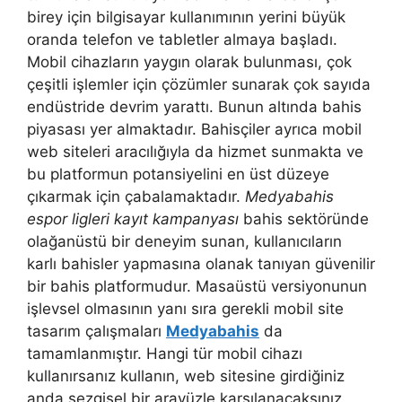
birey için bilgisayar kullanımının yerini büyük
oranda telefon ve tabletler almaya başladı.
Mobil cihazların yaygın olarak bulunması, çok
çeşitli işlemler için çözümler sunarak çok sayıda
endüstride devrim yarattı. Bunun altında bahis
piyasası yer almaktadır. Bahisçiler ayrıca mobil
web siteleri aracılığıyla da hizmet sunmakta ve
bu platformun potansiyelini en üst düzeye
çıkarmak için çabalamaktadır.
Medyabahis
espor ligleri kayıt kampanyası
bahis sektöründe
olağanüstü bir deneyim sunan, kullanıcıların
karlı bahisler yapmasına olanak tanıyan güvenilir
bir bahis platformudur. Masaüstü versiyonunun
işlevsel olmasının yanı sıra gerekli mobil site
tasarım çalışmaları
Medyabahis
da
tamamlanmıştır. Hangi tür mobil cihazı
kullanırsanız kullanın, web sitesine girdiğiniz
anda sezgisel bir arayüzle karşılanacaksınız.