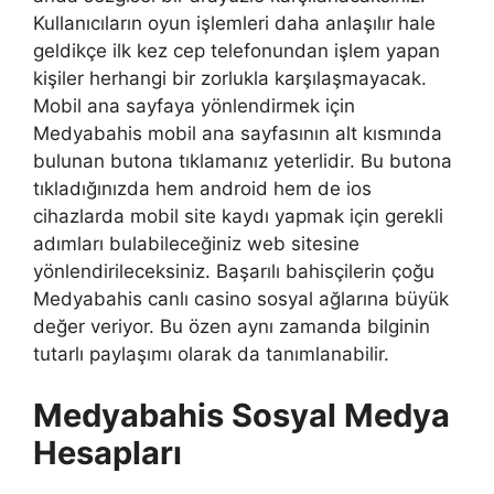
Kullanıcıların oyun işlemleri daha anlaşılır hale
geldikçe ilk kez cep telefonundan işlem yapan
kişiler herhangi bir zorlukla karşılaşmayacak.
Mobil ana sayfaya yönlendirmek için
Medyabahis mobil ana sayfasının alt kısmında
bulunan butona tıklamanız yeterlidir. Bu butona
tıkladığınızda hem android hem de ios
cihazlarda mobil site kaydı yapmak için gerekli
adımları bulabileceğiniz web sitesine
yönlendirileceksiniz. Başarılı bahisçilerin çoğu
Medyabahis canlı casino sosyal ağlarına büyük
değer veriyor. Bu özen aynı zamanda bilginin
tutarlı paylaşımı olarak da tanımlanabilir.
Medyabahis Sosyal Medya
Hesapları