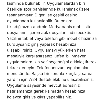
kısmında bulunabilir. Uygulamalardan biri
özellikle spor bahislerinde kullanılmak üzere
tasarlanmıştır. Diğeri ise çeşitli casino
oyunlarında kullanılabilir. Butonlara
tıkladığınızda android Medyabahis mobil site
dosyalarını içeren apk dosyaları indirilecektir.
Yazılımı tablet veya telefon gibi mobil cihazınıza
kurduysanız giriş yaparak hesabınıza
ulaşabilirsiniz. Uygulamayı yüklerken hata
mesajıyla karşılaşırsanız lütfen ‘bilinmeyen
uygulamalara izin ver’ seçeneğini etkinleştirerek
tekrar deneyin. Telefonunuzun uygulamalar
menüsünde. Başka bir sorunla karşılaşırsanız
yardım için 7/24 destek ekibine ulaşabilirsiniz.
Uygulama sayesinde mevcut adresinizi
hatırlamanıza gerek kalmadan hesabınıza
kolayca giriş ve çıkış yapabilirsiniz.