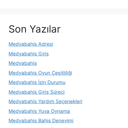
Son Yazılar
Medyabahis Adresi
Medyabahis Giriş
Medyabahis
Medyabahis Oyun Çeşitliliği
Medyabahis İzin Durumu
Medyabahis Giriş Süreci
Medyabahis Yardım Seçenekleri
Medyabahis Yuva Oynama
Medyabahis Bahis Deneyimi