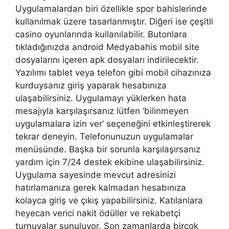
Uygulamalardan biri özellikle spor bahislerinde
kullanılmak üzere tasarlanmıştır. Diğeri ise çeşitli
casino oyunlarında kullanılabilir. Butonlara
tıkladığınızda android Medyabahis mobil site
dosyalarını içeren apk dosyaları indirilecektir.
Yazılımı tablet veya telefon gibi mobil cihazınıza
kurduysanız giriş yaparak hesabınıza
ulaşabilirsiniz. Uygulamayı yüklerken hata
mesajıyla karşılaşırsanız lütfen ‘bilinmeyen
uygulamalara izin ver’ seçeneğini etkinleştirerek
tekrar deneyin. Telefonunuzun uygulamalar
menüsünde. Başka bir sorunla karşılaşırsanız
yardım için 7/24 destek ekibine ulaşabilirsiniz.
Uygulama sayesinde mevcut adresinizi
hatırlamanıza gerek kalmadan hesabınıza
kolayca giriş ve çıkış yapabilirsiniz. Katılanlara
heyecan verici nakit ödüller ve rekabetçi
turnuvalar sunuluyor. Son zamanlarda birçok