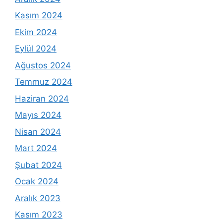
Kasım 2024
Ekim 2024
Eylül 2024
Ağustos 2024
Temmuz 2024
Haziran 2024
Mayıs 2024
Nisan 2024
Mart 2024
Şubat 2024
Ocak 2024
Aralık 2023
Kasım 2023