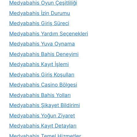
Medyabahis Oyun Çeşitliliği
Medyabahis İzin Durumu
Medyabahis Giriş Süreci
Medyabahis Yardım Seçenekleri
Medyabahis Yuva Oynama
Medyabahis Bahis Deneyimi
Medyabahis Kayıt İşlemi
Medyabahis Giriş Koşulları
Medyabahis Casino Bölgesi
Medyabahis Bahis Yolları
Medyabahis Şikayet Bildirimi
Medyabahis Yoğun Ziyaret
Medyabahis Kayıt Detayları
Medyabahis Temel Hizmetler