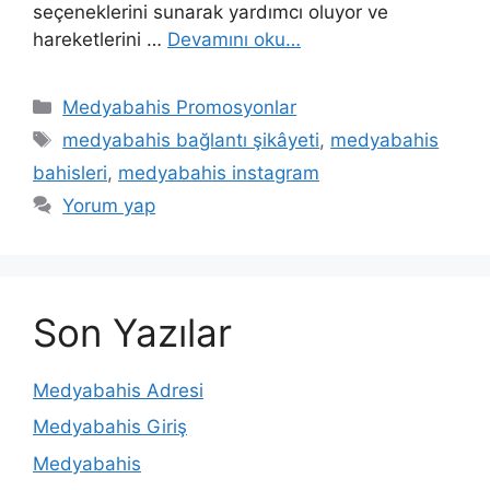
seçeneklerini sunarak yardımcı oluyor ve
hareketlerini …
Devamını oku…
Kategoriler
Medyabahis Promosyonlar
Etiketler
medyabahis bağlantı şikâyeti
,
medyabahis
bahisleri
,
medyabahis instagram
Yorum yap
Son Yazılar
Medyabahis Adresi
Medyabahis Giriş
Medyabahis