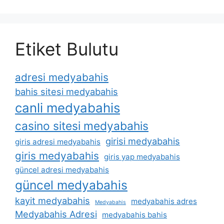
Etiket Bulutu
adresi medyabahis
bahis sitesi medyabahis
canli medyabahis
casino sitesi medyabahis
girisi medyabahis
giris adresi medyabahis
giris medyabahis
giris yap medyabahis
güncel adresi medyabahis
güncel medyabahis
kayit medyabahis
medyabahis adres
Medyabahis
Medyabahis Adresi
medyabahis bahis