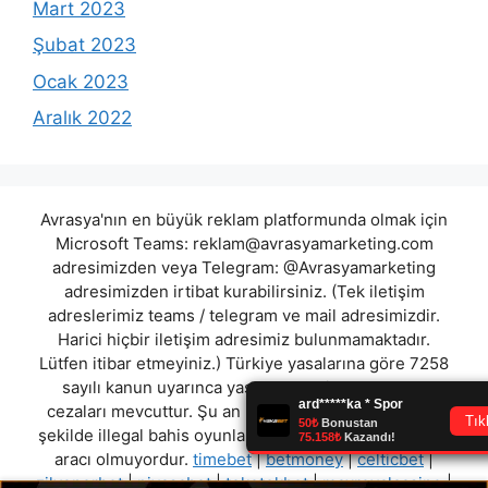
Mart 2023
Şubat 2023
Ocak 2023
Aralık 2022
Avrasya'nın en büyük reklam platformunda olmak için
Microsoft Teams:
reklam@avrasyamarketing.com
adresimizden veya Telegram: @Avrasyamarketing
adresimizden irtibat kurabilirsiniz. (Tek iletişim
adreslerimiz teams / telegram ve mail adresimizdir.
Harici hiçbir iletişim adresimiz bulunmamaktadır.
Lütfen itibar etmeyiniz.) Türkiye yasalarına göre 7258
sayılı kanun uyarınca yasa dışı bahis oynamanın
cezaları mevcuttur. Şu an bulunduğunuz site hiç bir
şekilde illegal bahis oyunları oynatmıyor ve oynamaya
aracı olmuyordur.
timebet
|
betmoney
|
celticbet
|
zilyonerbet
|
piyasabet
|
teketekbet
|
maxroyalcasino
|