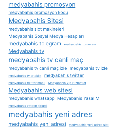
medyabahis promosyon
medyabahis promosyon kodu
Medyabahis Sitesi
medyabahis slot makineleri
Medyabahis Sosyal Medya Hesapları
medyabahis telegram
medyabahis turnuvası
Medyabahis tv
medyabahis tv canli maç
medyabahis tv canli maç izle
medyabahis tv izle
medyabahis twitter
medyabahis tv ortaklık
medyabahis twitter mobil
Medyabahis Vip Hizmetler
Medyabahis web sitesi
medyabahis whatsapp
Medyabahis Yasal Mı
medyabahis yatırım şirketi
medyabahis yeni adres
medyabahis yeni adresi
medyabahis yeni adres slot