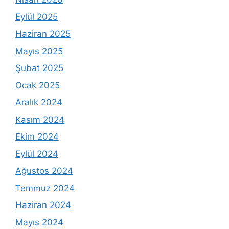
Eylül 2025
Haziran 2025
Mayıs 2025
Şubat 2025
Ocak 2025
Aralık 2024
Kasım 2024
Ekim 2024
Eylül 2024
Ağustos 2024
Temmuz 2024
Haziran 2024
Mayıs 2024