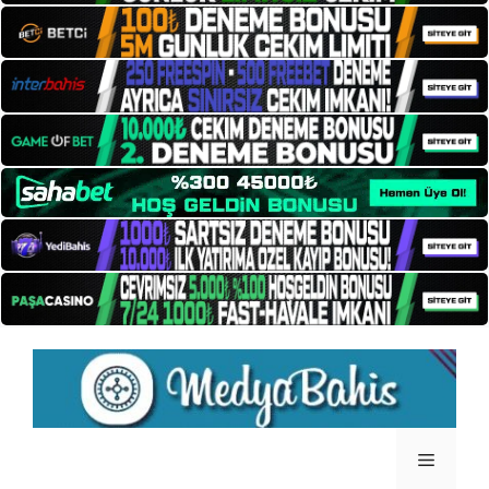
İçeriğe
atla
Menü