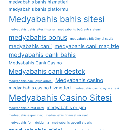
medyabahis bahis hizmetleri
medyabahis bahis platformu
Medyabahis bahis sitesi
medyabahis bahis sitesi lisansı
medyabahis bağlantı sistemi
medyabahis bonus
medyabahis büyüleyici sayfa
medyabahis canli
medyabahis canli maç izle
medyabahis canlı bahis
Medyabahis Canlı Casino
Medyabahis canlı destek
Medyabahis casino
medyabahis canlı oyun adresi
medyabahis casino hizmetleri
medyabahis casino oyun sitesi
Medyabahis Casino Sitesi
medyabahis erişim
medyabahis direkt hattı
medyabahis espor maç
medyabahis finansal şikayet
medyabahis form doldurma
medyabahis geçerli sipariş