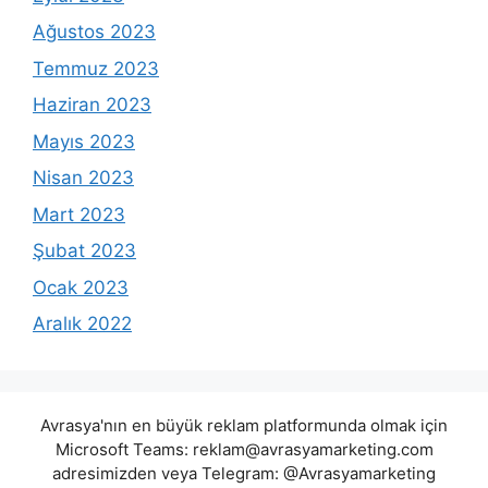
Ağustos 2023
Temmuz 2023
Haziran 2023
Mayıs 2023
Nisan 2023
Mart 2023
Şubat 2023
Ocak 2023
Aralık 2022
Avrasya'nın en büyük reklam platformunda olmak için
Microsoft Teams:
reklam@avrasyamarketing.com
adresimizden veya Telegram: @Avrasyamarketing