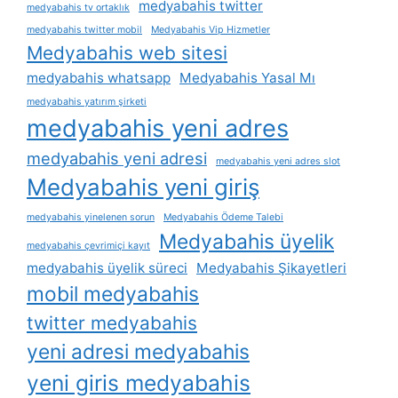
medyabahis twitter
medyabahis tv ortaklık
medyabahis twitter mobil
Medyabahis Vip Hizmetler
Medyabahis web sitesi
medyabahis whatsapp
Medyabahis Yasal Mı
medyabahis yatırım şirketi
medyabahis yeni adres
medyabahis yeni adresi
medyabahis yeni adres slot
Medyabahis yeni giriş
medyabahis yinelenen sorun
Medyabahis Ödeme Talebi
Medyabahis üyelik
medyabahis çevrimiçi kayıt
medyabahis üyelik süreci
Medyabahis Şikayetleri
mobil medyabahis
twitter medyabahis
yeni adresi medyabahis
yeni giris medyabahis