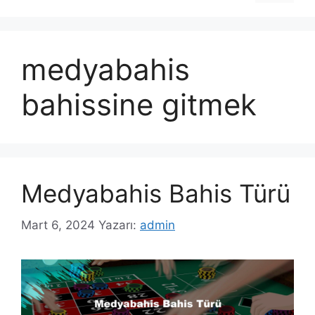
medyabahis
bahissine gitmek
Medyabahis Bahis Türü
Mart 6, 2024
Yazarı:
admin