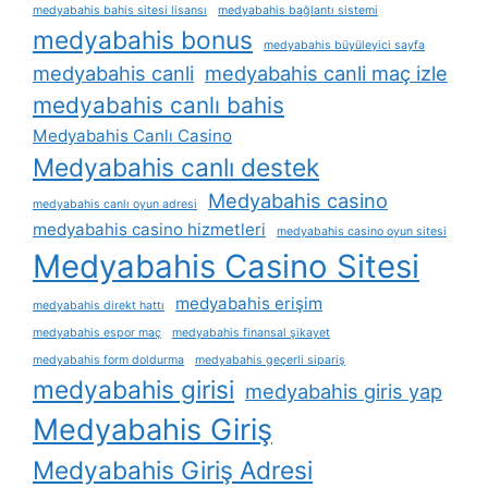
medyabahis bahis sitesi lisansı
medyabahis bağlantı sistemi
medyabahis bonus
medyabahis büyüleyici sayfa
medyabahis canli
medyabahis canli maç izle
medyabahis canlı bahis
Medyabahis Canlı Casino
Medyabahis canlı destek
Medyabahis casino
medyabahis canlı oyun adresi
medyabahis casino hizmetleri
medyabahis casino oyun sitesi
Medyabahis Casino Sitesi
medyabahis erişim
medyabahis direkt hattı
medyabahis espor maç
medyabahis finansal şikayet
medyabahis form doldurma
medyabahis geçerli sipariş
medyabahis girisi
medyabahis giris yap
Medyabahis Giriş
Medyabahis Giriş Adresi