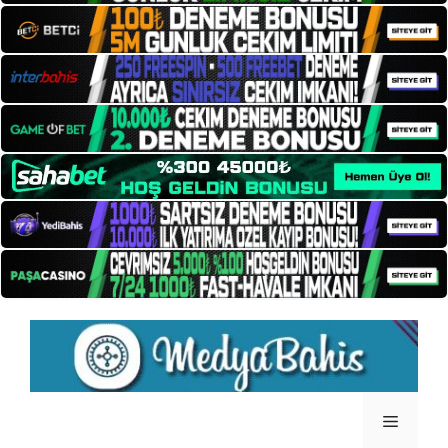
İçeriğe
atla
Menü