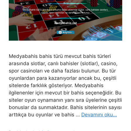
Medyabahis bahis türü mevcut bahis türleri
arasında slotlar, canlı bahisler (slotlar), casino,
spor casinoları ve daha fazlası bulunur. Bu tür
oyunlardan para kazanıyorlar ancak bu, çeşitli
sitelerde farklılık gösteriyor. Medyabahis
ilgilenenler için mevcut bir bahis seçeneğidir. Bu
siteler oyun oynamanın yanı sıra üyelerine çeşitli
bonuslar da sunmaktadır. Bahis sitelerinin sayısı
arttıkça bu oyunlar ve bahis …
Devamını oku…