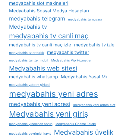
medyabahis slot makineleri
Medyabahis Sosyal Medya Hesapları
medyabahis telegram
medyabahis turnuvası
Medyabahis tv
medyabahis tv canli maç
medyabahis tv canli maç izle
medyabahis tv izle
medyabahis twitter
medyabahis tv ortaklık
medyabahis twitter mobil
Medyabahis Vip Hizmetler
Medyabahis web sitesi
medyabahis whatsapp
Medyabahis Yasal Mı
medyabahis yatırım şirketi
medyabahis yeni adres
medyabahis yeni adresi
medyabahis yeni adres slot
Medyabahis yeni giriş
medyabahis yinelenen sorun
Medyabahis Ödeme Talebi
Medyabahis üyelik
medyabahis çevrimiçi kayıt