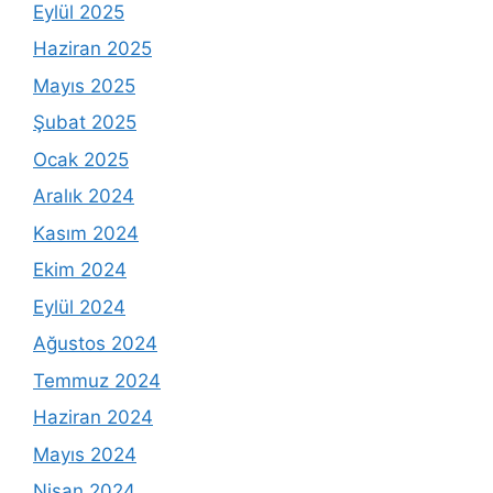
Eylül 2025
Haziran 2025
Mayıs 2025
Şubat 2025
Ocak 2025
Aralık 2024
Kasım 2024
Ekim 2024
Eylül 2024
Ağustos 2024
Temmuz 2024
Haziran 2024
Mayıs 2024
Nisan 2024