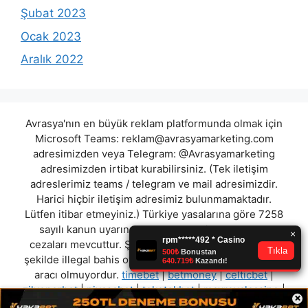
Şubat 2023
Ocak 2023
Aralık 2022
Avrasya'nın en büyük reklam platformunda olmak için
Microsoft Teams:
reklam@avrasyamarketing.com
adresimizden veya Telegram: @Avrasyamarketing
adresimizden irtibat kurabilirsiniz. (Tek iletişim
adreslerimiz teams / telegram ve mail adresimizdir.
Harici hiçbir iletişim adresimiz bulunmamaktadır.
Lütfen itibar etmeyiniz.) Türkiye yasalarına göre 7258
sayılı kanun uyarınca yasa dışı bahis oynamanın
cezaları mevcuttur. Şu an bulunduğunuz site hiç bir
şekilde illegal bahis oyunları oynatmıyor ve oynamaya
aracı olmuyordur.
timebet
|
betmoney
|
celticbet
|
zilyonerbet
|
piyasabet
|
teketekbet
|
maxroyalcasino
|
×
betorro