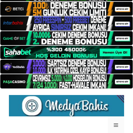
İçeriğe
atla
Menü