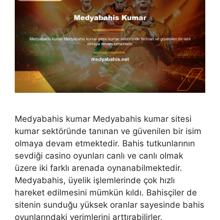
Medyabahis kumar Medyabahis kumar sitesi
kumar sektöründe tanınan ve güvenilen bir isim
olmaya devam etmektedir. Bahis tutkunlarının
sevdiği casino oyunları canlı ve canlı olmak
üzere iki farklı arenada oynanabilmektedir.
Medyabahis, üyelik işlemlerinde çok hızlı
hareket edilmesini mümkün kıldı. Bahisçiler de
sitenin sunduğu yüksek oranlar sayesinde bahis
oyunlarındaki verimlerini arttırabilirler.