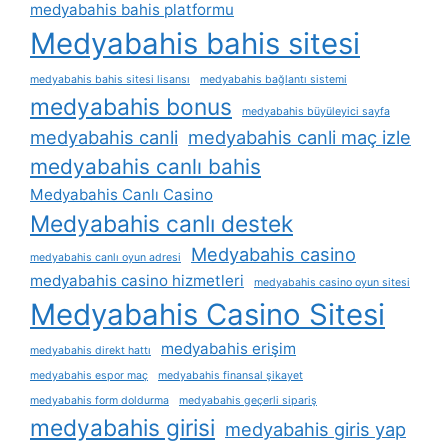
medyabahis bahis platformu
Medyabahis bahis sitesi
medyabahis bahis sitesi lisansı
medyabahis bağlantı sistemi
medyabahis bonus
medyabahis büyüleyici sayfa
medyabahis canli
medyabahis canli maç izle
medyabahis canlı bahis
Medyabahis Canlı Casino
Medyabahis canlı destek
Medyabahis casino
medyabahis canlı oyun adresi
medyabahis casino hizmetleri
medyabahis casino oyun sitesi
Medyabahis Casino Sitesi
medyabahis erişim
medyabahis direkt hattı
medyabahis espor maç
medyabahis finansal şikayet
medyabahis form doldurma
medyabahis geçerli sipariş
medyabahis girisi
medyabahis giris yap