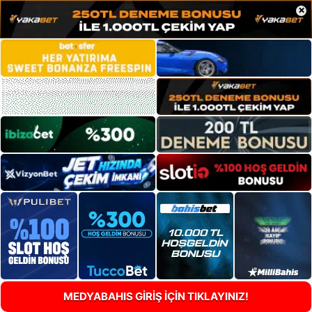
×
MEDYABAHIS GİRİŞ İÇİN TIKLAYINIZ!