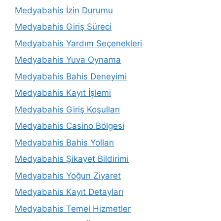
Medyabahis İzin Durumu
Medyabahis Giriş Süreci
Medyabahis Yardım Seçenekleri
Medyabahis Yuva Oynama
Medyabahis Bahis Deneyimi
Medyabahis Kayıt İşlemi
Medyabahis Giriş Koşulları
Medyabahis Casino Bölgesi
Medyabahis Bahis Yolları
Medyabahis Şikayet Bildirimi
Medyabahis Yoğun Ziyaret
Medyabahis Kayıt Detayları
Medyabahis Temel Hizmetler