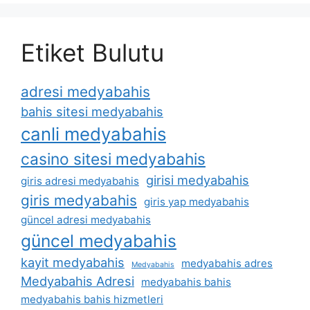
Etiket Bulutu
adresi medyabahis
bahis sitesi medyabahis
canli medyabahis
casino sitesi medyabahis
girisi medyabahis
giris adresi medyabahis
giris medyabahis
giris yap medyabahis
güncel adresi medyabahis
güncel medyabahis
kayit medyabahis
medyabahis adres
Medyabahis
Medyabahis Adresi
medyabahis bahis
medyabahis bahis hizmetleri