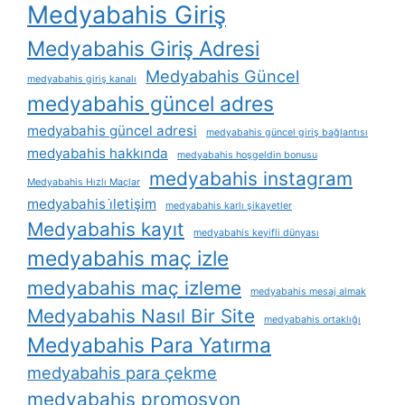
Medyabahis Giriş
Medyabahis Giriş Adresi
Medyabahis Güncel
medyabahis giriş kanalı
medyabahis güncel adres
medyabahis güncel adresi
medyabahis güncel giriş bağlantısı
medyabahis hakkında
medyabahis hoşgeldin bonusu
medyabahis instagram
Medyabahis Hızlı Maçlar
medyabahis i̇letişim
medyabahis karlı şikayetler
Medyabahis kayıt
medyabahis keyifli dünyası
medyabahis maç izle
medyabahis maç izleme
medyabahis mesaj almak
Medyabahis Nasıl Bir Site
medyabahis ortaklığı
Medyabahis Para Yatırma
medyabahis para çekme
medyabahis promosyon