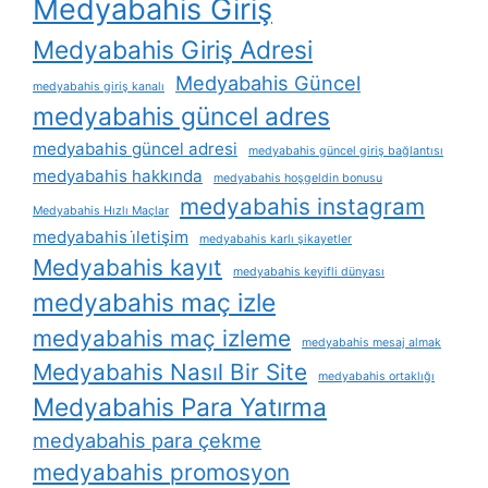
Medyabahis Giriş
Medyabahis Giriş Adresi
Medyabahis Güncel
medyabahis giriş kanalı
medyabahis güncel adres
medyabahis güncel adresi
medyabahis güncel giriş bağlantısı
medyabahis hakkında
medyabahis hoşgeldin bonusu
medyabahis instagram
Medyabahis Hızlı Maçlar
medyabahis i̇letişim
medyabahis karlı şikayetler
Medyabahis kayıt
medyabahis keyifli dünyası
medyabahis maç izle
medyabahis maç izleme
medyabahis mesaj almak
Medyabahis Nasıl Bir Site
medyabahis ortaklığı
Medyabahis Para Yatırma
medyabahis para çekme
medyabahis promosyon