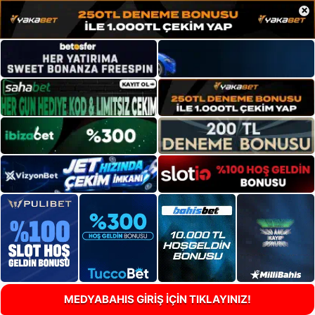
×
MEDYABAHIS GİRİŞ İÇİN TIKLAYINIZ!