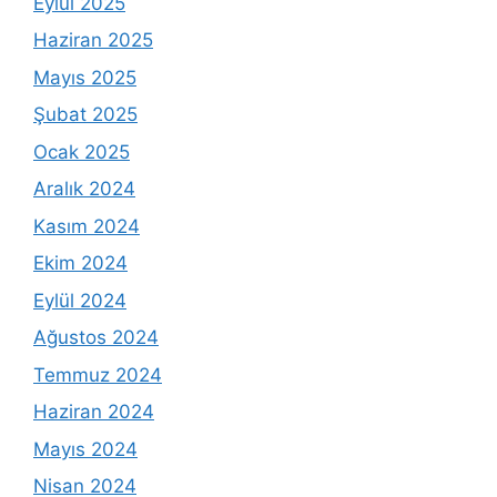
Eylül 2025
Haziran 2025
Mayıs 2025
Şubat 2025
Ocak 2025
Aralık 2024
Kasım 2024
Ekim 2024
Eylül 2024
Ağustos 2024
Temmuz 2024
Haziran 2024
Mayıs 2024
Nisan 2024