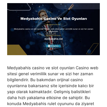
Medyabahis casino ve slot oyunları Casino web
sitesi genel verimlilik sunar ve sizi her zaman
bilgilendirir. Bu bakımdan orijinal casino
oyunlarına bakarsanız site içerisinde kalıcı bir
yapı olarak kalmaktadır. Gelişmiş balistikleri
daha hızlı yakalama etkisine de sahiptir. Bu
konuda Medyabahis rulet oyununu da ziyaret