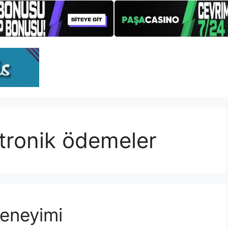
tronik ödemeler
eneyimi