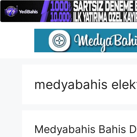
İçeriğe
atla
medyabahis elek
Medyabahis Bahis D