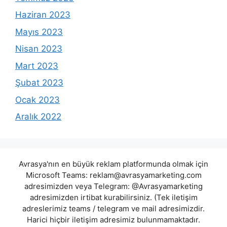
Haziran 2023
Mayıs 2023
Nisan 2023
Mart 2023
Şubat 2023
Ocak 2023
Aralık 2022
Avrasya'nın en büyük reklam platformunda olmak için
Microsoft Teams:
reklam@avrasyamarketing.com
adresimizden veya Telegram: @Avrasyamarketing
adresimizden irtibat kurabilirsiniz. (Tek iletişim
adreslerimiz teams / telegram ve mail adresimizdir.
Harici hiçbir iletişim adresimiz bulunmamaktadır.