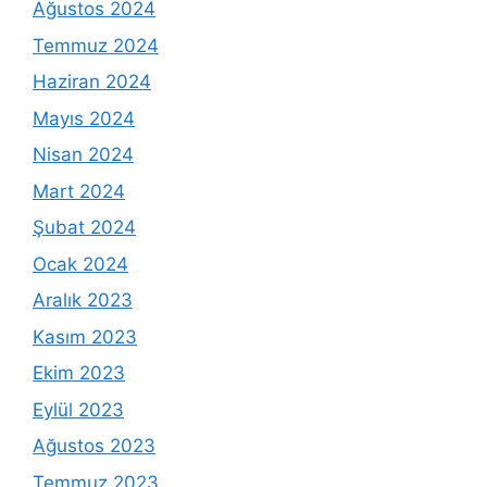
Ağustos 2024
Temmuz 2024
Haziran 2024
Mayıs 2024
Nisan 2024
Mart 2024
Şubat 2024
Ocak 2024
Aralık 2023
Kasım 2023
Ekim 2023
Eylül 2023
Ağustos 2023
Temmuz 2023