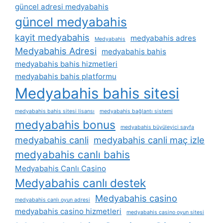
güncel adresi medyabahis
güncel medyabahis
kayit medyabahis
medyabahis adres
Medyabahis
Medyabahis Adresi
medyabahis bahis
medyabahis bahis hizmetleri
medyabahis bahis platformu
Medyabahis bahis sitesi
medyabahis bahis sitesi lisansı
medyabahis bağlantı sistemi
medyabahis bonus
medyabahis büyüleyici sayfa
medyabahis canli
medyabahis canli maç izle
medyabahis canlı bahis
Medyabahis Canlı Casino
Medyabahis canlı destek
Medyabahis casino
medyabahis canlı oyun adresi
medyabahis casino hizmetleri
medyabahis casino oyun sitesi