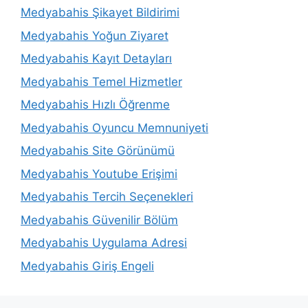
Medyabahis Şikayet Bildirimi
Medyabahis Yoğun Ziyaret
Medyabahis Kayıt Detayları
Medyabahis Temel Hizmetler
Medyabahis Hızlı Öğrenme
Medyabahis Oyuncu Memnuniyeti
Medyabahis Site Görünümü
Medyabahis Youtube Erişimi
Medyabahis Tercih Seçenekleri
Medyabahis Güvenilir Bölüm
Medyabahis Uygulama Adresi
Medyabahis Giriş Engeli