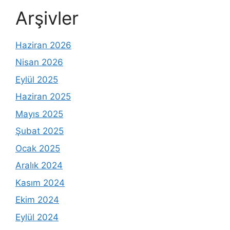
Arşivler
Haziran 2026
Nisan 2026
Eylül 2025
Haziran 2025
Mayıs 2025
Şubat 2025
Ocak 2025
Aralık 2024
Kasım 2024
Ekim 2024
Eylül 2024