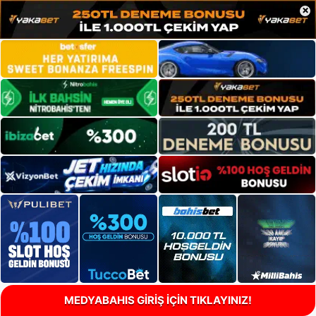
×
MEDYABAHIS GİRİŞ İÇİN TIKLAYINIZ!