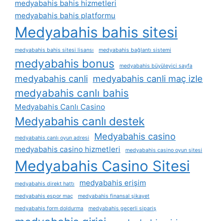
medyabahis bahis hizmetleri
medyabahis bahis platformu
Medyabahis bahis sitesi
medyabahis bahis sitesi lisansı
medyabahis bağlantı sistemi
medyabahis bonus
medyabahis büyüleyici sayfa
medyabahis canli
medyabahis canli maç izle
medyabahis canlı bahis
Medyabahis Canlı Casino
Medyabahis canlı destek
Medyabahis casino
medyabahis canlı oyun adresi
medyabahis casino hizmetleri
medyabahis casino oyun sitesi
Medyabahis Casino Sitesi
medyabahis erişim
medyabahis direkt hattı
medyabahis espor maç
medyabahis finansal şikayet
medyabahis form doldurma
medyabahis geçerli sipariş