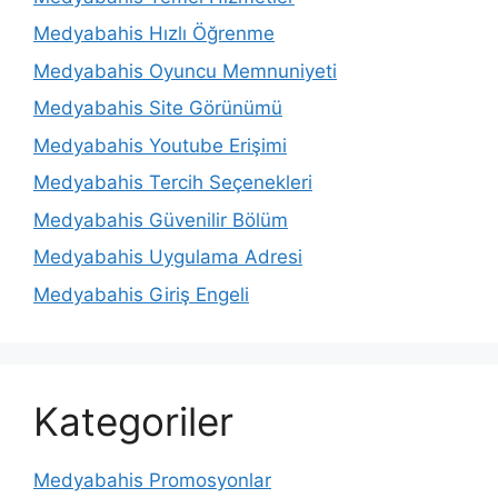
Medyabahis Hızlı Öğrenme
Medyabahis Oyuncu Memnuniyeti
Medyabahis Site Görünümü
Medyabahis Youtube Erişimi
Medyabahis Tercih Seçenekleri
Medyabahis Güvenilir Bölüm
Medyabahis Uygulama Adresi
Medyabahis Giriş Engeli
Kategoriler
Medyabahis Promosyonlar