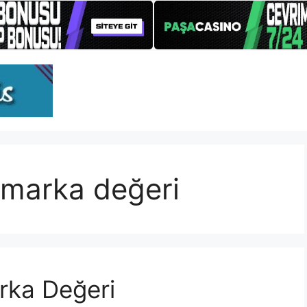
 marka değeri
rka Değeri