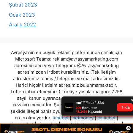
Şubat 2023
Ocak 2023
Aralık 2022
Avrasya'nın en büyük reklam platformunda olmak için
Microsoft Teams:
reklam@avrasyamarketing.com
adresimizden veya Telegram: @Avrasyamarketing
adresimizden irtibat kurabilirsiniz. (Tek iletişim
adreslerimiz teams / telegram ve mail adresimizdir.
Harici hiçbir iletişim adresimiz bulunmamaktadır.
Lütfen itibar etmeyiniz.) Türkiye yasalarına göre 7258
sayılı kanun uyarınca yasa dışı bahis oynamanın
cezaları mevcuttur. Şu an bulunduğunuz site hiç bir
şekilde illegal bahis oyunları oynatmıyor ve oynamaya
aracı olmuyordur.
timebet
|
betmoney
|
celticbet
|
zilyonerbet
|
piyasabet
|
teketekbet
|
maxroyalcasino
|
×
betorro