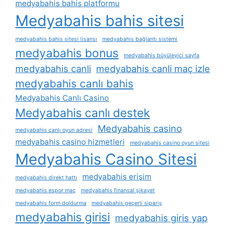
medyabahis bahis platformu
Medyabahis bahis sitesi
medyabahis bahis sitesi lisansı
medyabahis bağlantı sistemi
medyabahis bonus
medyabahis büyüleyici sayfa
medyabahis canli
medyabahis canli maç izle
medyabahis canlı bahis
Medyabahis Canlı Casino
Medyabahis canlı destek
Medyabahis casino
medyabahis canlı oyun adresi
medyabahis casino hizmetleri
medyabahis casino oyun sitesi
Medyabahis Casino Sitesi
medyabahis erişim
medyabahis direkt hattı
medyabahis espor maç
medyabahis finansal şikayet
medyabahis form doldurma
medyabahis geçerli sipariş
medyabahis girisi
medyabahis giris yap