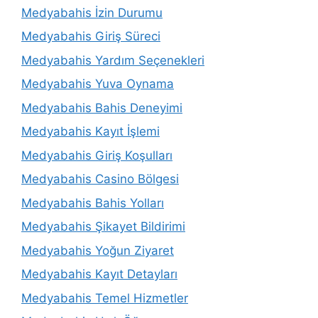
Medyabahis İzin Durumu
Medyabahis Giriş Süreci
Medyabahis Yardım Seçenekleri
Medyabahis Yuva Oynama
Medyabahis Bahis Deneyimi
Medyabahis Kayıt İşlemi
Medyabahis Giriş Koşulları
Medyabahis Casino Bölgesi
Medyabahis Bahis Yolları
Medyabahis Şikayet Bildirimi
Medyabahis Yoğun Ziyaret
Medyabahis Kayıt Detayları
Medyabahis Temel Hizmetler