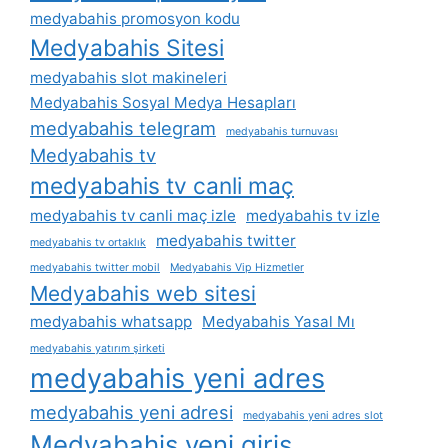
medyabahis promosyon kodu
Medyabahis Sitesi
medyabahis slot makineleri
Medyabahis Sosyal Medya Hesapları
medyabahis telegram
medyabahis turnuvası
Medyabahis tv
medyabahis tv canli maç
medyabahis tv canli maç izle
medyabahis tv izle
medyabahis twitter
medyabahis tv ortaklık
medyabahis twitter mobil
Medyabahis Vip Hizmetler
Medyabahis web sitesi
medyabahis whatsapp
Medyabahis Yasal Mı
medyabahis yatırım şirketi
medyabahis yeni adres
medyabahis yeni adresi
medyabahis yeni adres slot
Medyabahis yeni giriş