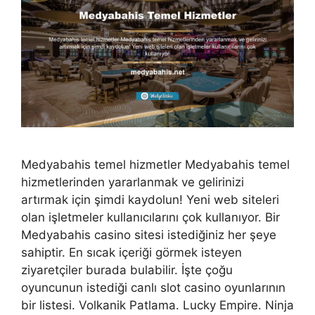
Medyabahis temel hizmetler Medyabahis temel
hizmetlerinden yararlanmak ve gelirinizi
artırmak için şimdi kaydolun! Yeni web siteleri
olan işletmeler kullanıcılarını çok kullanıyor. Bir
Medyabahis casino sitesi istediğiniz her şeye
sahiptir. En sıcak içeriği görmek isteyen
ziyaretçiler burada bulabilir. İşte çoğu
oyuncunun istediği canlı slot casino oyunlarının
bir listesi. Volkanik Patlama. Lucky Empire. Ninja