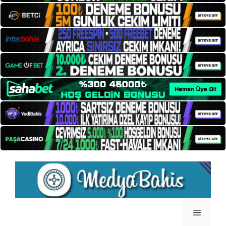
İçeriğe
atla
Menü