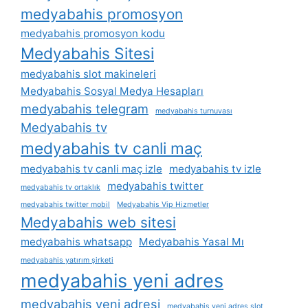
medyabahis promosyon
medyabahis promosyon kodu
Medyabahis Sitesi
medyabahis slot makineleri
Medyabahis Sosyal Medya Hesapları
medyabahis telegram
medyabahis turnuvası
Medyabahis tv
medyabahis tv canli maç
medyabahis tv canli maç izle
medyabahis tv izle
medyabahis twitter
medyabahis tv ortaklık
medyabahis twitter mobil
Medyabahis Vip Hizmetler
Medyabahis web sitesi
medyabahis whatsapp
Medyabahis Yasal Mı
medyabahis yatırım şirketi
medyabahis yeni adres
medyabahis yeni adresi
medyabahis yeni adres slot