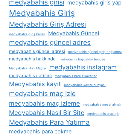
medyabahis girisi
medyabahis giris yap
Medyabahis Giriş
Medyabahis Giriş Adresi
Medyabahis Güncel
medyabahis giriş kanalı
medyabahis güncel adres
medyabahis güncel adresi
medyabahis güncel giriş bağlantısı
medyabahis hakkında
medyabahis hoşgeldin bonusu
medyabahis instagram
Medyabahis Hızlı Maçlar
medyabahis i̇letişim
medyabahis karlı şikayetler
Medyabahis kayıt
medyabahis keyifli dünyası
medyabahis maç izle
medyabahis maç izleme
medyabahis mesaj almak
Medyabahis Nasıl Bir Site
medyabahis ortaklığı
Medyabahis Para Yatırma
medyabahis para çekme