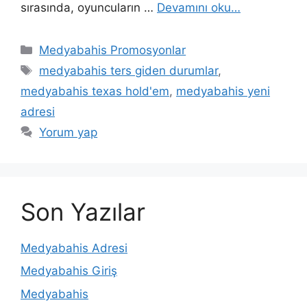
sırasında, oyuncuların …
Devamını oku…
Kategoriler
Medyabahis Promosyonlar
Etiketler
medyabahis ters giden durumlar
,
medyabahis texas hold'em
,
medyabahis yeni
adresi
Yorum yap
Son Yazılar
Medyabahis Adresi
Medyabahis Giriş
Medyabahis