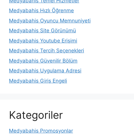
Medyabahis Temel Hizmetler
Medyabahis Hızlı Öğrenme
Medyabahis Oyuncu Memnuniyeti
Medyabahis Site Görünümü
Medyabahis Youtube Erişimi
Medyabahis Tercih Seçenekleri
Medyabahis Güvenilir Bölüm
Medyabahis Uygulama Adresi
Medyabahis Giriş Engeli
Kategoriler
Medyabahis Promosyonlar