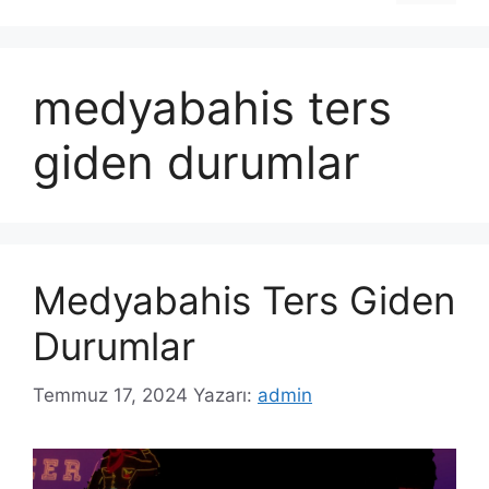
medyabahis ters
giden durumlar
Medyabahis Ters Giden
Durumlar
Temmuz 17, 2024
Yazarı:
admin