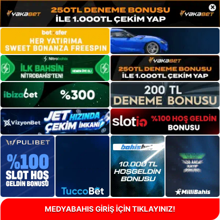
×
MEDYABAHIS GİRİŞ İÇİN TIKLAYINIZ!