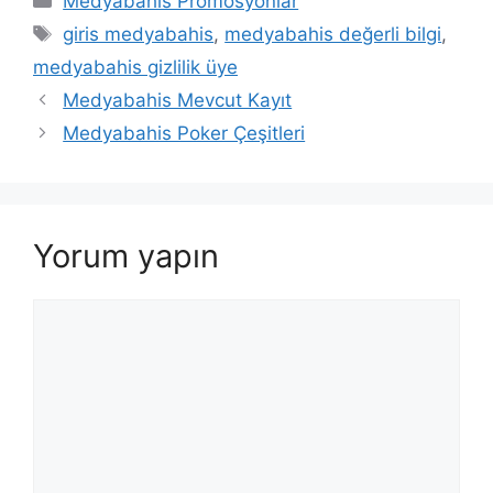
Medyabahis Promosyonlar
Etiketler
giris medyabahis
,
medyabahis değerli bilgi
,
medyabahis gizlilik üye
Medyabahis Mevcut Kayıt
Medyabahis Poker Çeşitleri
Yorum yapın
Yorum