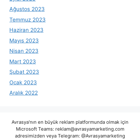
Ağustos 2023
Temmuz 2023
Haziran 2023
Mayıs 2023
Nisan 2023
Mart 2023
Şubat 2023
Ocak 2023
Aralık 2022
Avrasya'nın en büyük reklam platformunda olmak için
Microsoft Teams:
reklam@avrasyamarketing.com
adresimizden veya Telegram: @Avrasyamarketing