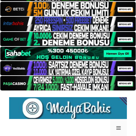
İçeriğe
atla
Menü