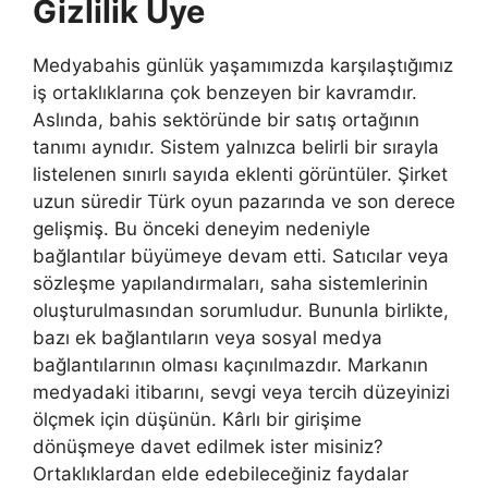
Gizlilik Üye
Medyabahis günlük yaşamımızda karşılaştığımız
iş ortaklıklarına çok benzeyen bir kavramdır.
Aslında, bahis sektöründe bir satış ortağının
tanımı aynıdır. Sistem yalnızca belirli bir sırayla
listelenen sınırlı sayıda eklenti görüntüler. Şirket
uzun süredir Türk oyun pazarında ve son derece
gelişmiş. Bu önceki deneyim nedeniyle
bağlantılar büyümeye devam etti. Satıcılar veya
sözleşme yapılandırmaları, saha sistemlerinin
oluşturulmasından sorumludur. Bununla birlikte,
bazı ek bağlantıların veya sosyal medya
bağlantılarının olması kaçınılmazdır. Markanın
medyadaki itibarını, sevgi veya tercih düzeyinizi
ölçmek için düşünün. Kârlı bir girişime
dönüşmeye davet edilmek ister misiniz?
Ortaklıklardan elde edebileceğiniz faydalar