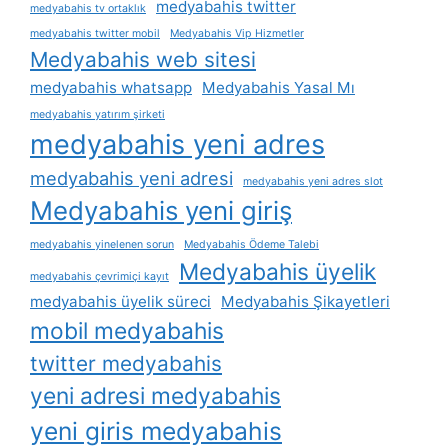
medyabahis twitter
medyabahis tv ortaklık
medyabahis twitter mobil
Medyabahis Vip Hizmetler
Medyabahis web sitesi
medyabahis whatsapp
Medyabahis Yasal Mı
medyabahis yatırım şirketi
medyabahis yeni adres
medyabahis yeni adresi
medyabahis yeni adres slot
Medyabahis yeni giriş
medyabahis yinelenen sorun
Medyabahis Ödeme Talebi
Medyabahis üyelik
medyabahis çevrimiçi kayıt
medyabahis üyelik süreci
Medyabahis Şikayetleri
mobil medyabahis
twitter medyabahis
yeni adresi medyabahis
yeni giris medyabahis