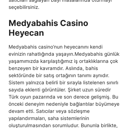
satıcıları sağlayan bayi masalarında oturmayı
seçebilirsiniz.
Medyabahis Casino
Heyecan
Medyabahis casino’nun heyecanını kendi
evinizin rahatlığında yaşayın.Medyabahis günlük
yaşamımızda karşılaştığımız iş ortaklıklarına çok
benzeyen bir kavramdır. Aslında, bahis
sektöründe bir satış ortağının tanımı aynıdır.
Sistem yalnızca belirli bir sırayla listelenen sınırlı
sayıda eklenti görüntüler. Şirket uzun süredir
Türk oyun pazarında ve son derece gelişmiş. Bu
önceki deneyim nedeniyle bağlantılar büyümeye
devam etti. Satıcılar veya sözleşme
yapılandırmaları, saha sistemlerinin
oluşturulmasından sorumludur. Bununla birlikte,