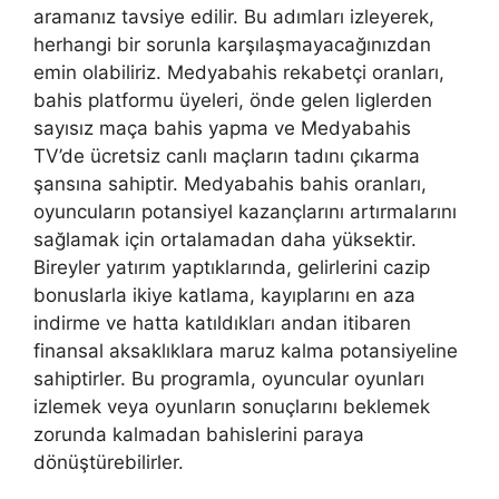
aramanız tavsiye edilir. Bu adımları izleyerek,
herhangi bir sorunla karşılaşmayacağınızdan
emin olabiliriz. Medyabahis rekabetçi oranları,
bahis platformu üyeleri, önde gelen liglerden
sayısız maça bahis yapma ve Medyabahis
TV’de ücretsiz canlı maçların tadını çıkarma
şansına sahiptir. Medyabahis bahis oranları,
oyuncuların potansiyel kazançlarını artırmalarını
sağlamak için ortalamadan daha yüksektir.
Bireyler yatırım yaptıklarında, gelirlerini cazip
bonuslarla ikiye katlama, kayıplarını en aza
indirme ve hatta katıldıkları andan itibaren
finansal aksaklıklara maruz kalma potansiyeline
sahiptirler. Bu programla, oyuncular oyunları
izlemek veya oyunların sonuçlarını beklemek
zorunda kalmadan bahislerini paraya
dönüştürebilirler.