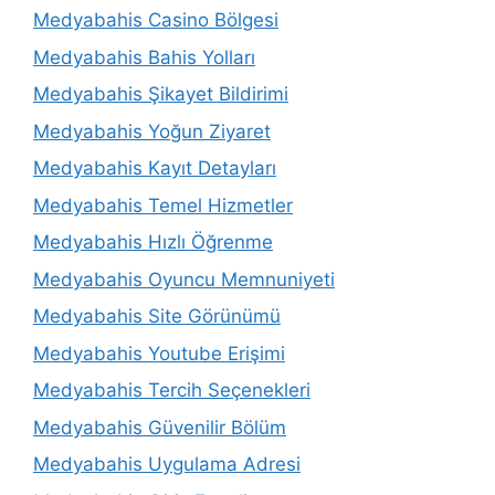
Medyabahis Casino Bölgesi
Medyabahis Bahis Yolları
Medyabahis Şikayet Bildirimi
Medyabahis Yoğun Ziyaret
Medyabahis Kayıt Detayları
Medyabahis Temel Hizmetler
Medyabahis Hızlı Öğrenme
Medyabahis Oyuncu Memnuniyeti
Medyabahis Site Görünümü
Medyabahis Youtube Erişimi
Medyabahis Tercih Seçenekleri
Medyabahis Güvenilir Bölüm
Medyabahis Uygulama Adresi