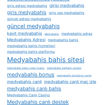
girisi medyabahis
giris adresi medyabahis
giris medyabahis
giris yap medyabahis
güncel adresi medyabahis
güncel medyabahis
kayit medyabahis
medyabahis adres
Medyabahis
Medyabahis Adresi
medyabahis bahis
medyabahis bahis hizmetleri
medyabahis bahis platformu
Medyabahis bahis sitesi
medyabahis bahis sitesi lisansı
medyabahis bağlantı sistemi
medyabahis bonus
medyabahis büyüleyici sayfa
medyabahis canli
medyabahis canli maç izle
medyabahis canlı bahis
Medyabahis Canlı Casino
Medyabahis canlı destek