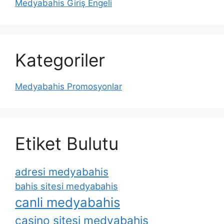
Medyabahis Giriş Engeli
Kategoriler
Medyabahis Promosyonlar
Etiket Bulutu
adresi medyabahis
bahis sitesi medyabahis
canli medyabahis
casino sitesi medyabahis