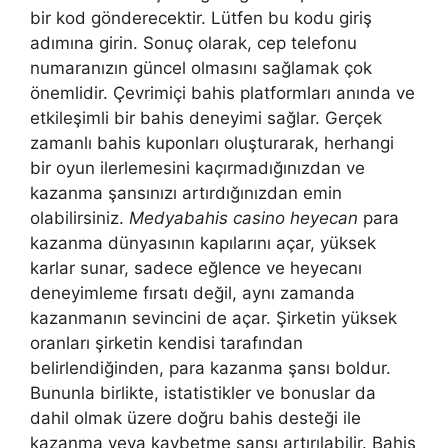
bir kod gönderecektir. Lütfen bu kodu giriş
adımına girin. Sonuç olarak, cep telefonu
numaranızın güncel olmasını sağlamak çok
önemlidir. Çevrimiçi bahis platformları anında ve
etkileşimli bir bahis deneyimi sağlar. Gerçek
zamanlı bahis kuponları oluşturarak, herhangi
bir oyun ilerlemesini kaçırmadığınızdan ve
kazanma şansınızı artırdığınızdan emin
olabilirsiniz.
Medyabahis casino heyecan
para
kazanma dünyasının kapılarını açar, yüksek
karlar sunar, sadece eğlence ve heyecanı
deneyimleme fırsatı değil, aynı zamanda
kazanmanın sevincini de açar. Şirketin yüksek
oranları şirketin kendisi tarafından
belirlendiğinden, para kazanma şansı boldur.
Bununla birlikte, istatistikler ve bonuslar da
dahil olmak üzere doğru bahis desteği ile
kazanma veya kaybetme şansı artırılabilir. Bahis