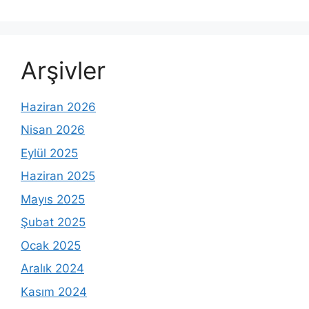
Arşivler
Haziran 2026
Nisan 2026
Eylül 2025
Haziran 2025
Mayıs 2025
Şubat 2025
Ocak 2025
Aralık 2024
Kasım 2024