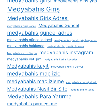
medyabahis girisi
medyabahis giris yap
Medyabahis Giriş
Medyabahis Giriş Adresi
Medyabahis Güncel
medyabahis giriş kanalı
medyabahis güncel adres
medyabahis güncel adresi
medyabahis güncel giriş bağlantısı
medyabahis hakkında
medyabahis hoşgeldin bonusu
medyabahis instagram
Medyabahis Hızlı Maçlar
medyabahis i̇letişim
medyabahis karlı şikayetler
Medyabahis kayıt
medyabahis keyifli dünyası
medyabahis maç izle
medyabahis maç izleme
medyabahis mesaj almak
Medyabahis Nasıl Bir Site
medyabahis ortaklığı
Medyabahis Para Yatırma
medyabahis para çekme