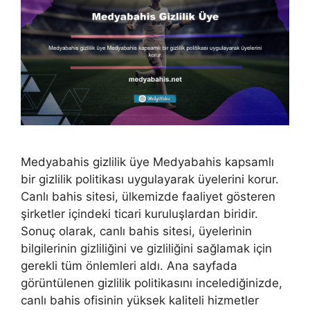
Medyabahis gizlilik üye Medyabahis kapsamlı
bir gizlilik politikası uygulayarak üyelerini korur.
Canlı bahis sitesi, ülkemizde faaliyet gösteren
şirketler içindeki ticari kuruluşlardan biridir.
Sonuç olarak, canlı bahis sitesi, üyelerinin
bilgilerinin gizliliğini ve gizliliğini sağlamak için
gerekli tüm önlemleri aldı. Ana sayfada
görüntülenen gizlilik politikasını incelediğinizde,
canlı bahis ofisinin yüksek kaliteli hizmetler