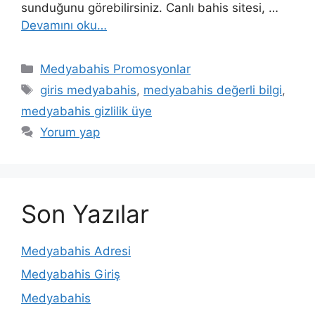
sunduğunu görebilirsiniz. Canlı bahis sitesi, …
Devamını oku…
Kategoriler
Medyabahis Promosyonlar
Etiketler
giris medyabahis
,
medyabahis değerli bilgi
,
medyabahis gizlilik üye
Yorum yap
Son Yazılar
Medyabahis Adresi
Medyabahis Giriş
Medyabahis