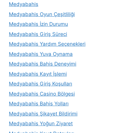
Medyabahis
Medyabahis Oyun Çeşitliliği
Medyabahis İzin Durumu
Medyabahis Giriş Süreci
Medyabahis Yardım Seçenekleri
Medyabahis Yuva Oynama
Medyabahis Bahis Deneyimi
Medyabahis Kayıt İşlemi
Medyabahis Giriş Koşulları
Medyabahis Casino Bölgesi
Medyabahis Bahis Yolları
Medyabahis Şikayet Bildirimi
Medyabahis Yoğun Ziyaret