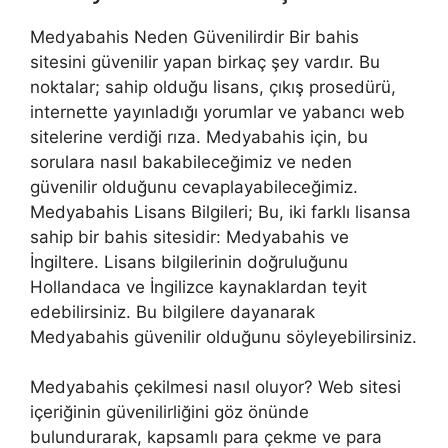
Medyabahis Neden Güvenilirdir Bir bahis
sitesini güvenilir yapan birkaç şey vardır. Bu
noktalar; sahip olduğu lisans, çıkış prosedürü,
internette yayınladığı yorumlar ve yabancı web
sitelerine verdiği rıza. Medyabahis için, bu
sorulara nasıl bakabileceğimiz ve neden
güvenilir olduğunu cevaplayabileceğimiz.
Medyabahis Lisans Bilgileri; Bu, iki farklı lisansa
sahip bir bahis sitesidir: Medyabahis ve
İngiltere. Lisans bilgilerinin doğruluğunu
Hollandaca ve İngilizce kaynaklardan teyit
edebilirsiniz. Bu bilgilere dayanarak
Medyabahis güvenilir olduğunu söyleyebilirsiniz.
Medyabahis çekilmesi nasıl oluyor? Web sitesi
içeriğinin güvenilirliğini göz önünde
bulundurarak, kapsamlı para çekme ve para