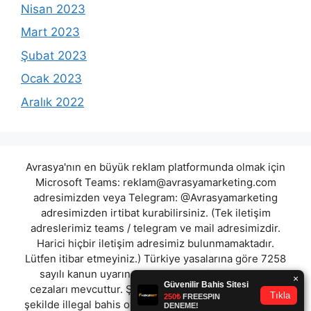
Nisan 2023
Mart 2023
Şubat 2023
Ocak 2023
Aralık 2022
Avrasya'nın en büyük reklam platformunda olmak için
Microsoft Teams:
reklam@avrasyamarketing.com
adresimizden veya Telegram: @Avrasyamarketing
adresimizden irtibat kurabilirsiniz. (Tek iletişim
adreslerimiz teams / telegram ve mail adresimizdir.
Harici hiçbir iletişim adresimiz bulunmamaktadır.
Lütfen itibar etmeyiniz.) Türkiye yasalarına göre 7258
sayılı kanun uyarınca yasa dışı bahis oynamanın
cezaları mevcuttur. Şu an bulunduğunuz site hiç bir
şekilde illegal bahis oyunları oynatmıyor ve oynamaya