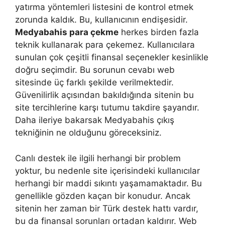
yatırma yöntemleri listesini de kontrol etmek
zorunda kaldık. Bu, kullanıcının endişesidir.
Medyabahis para çekme
herkes birden fazla
teknik kullanarak para çekemez. Kullanıcılara
sunulan çok çeşitli finansal seçenekler kesinlikle
doğru seçimdir. Bu sorunun cevabı web
sitesinde üç farklı şekilde verilmektedir.
Güvenilirlik açısından bakıldığında sitenin bu
site tercihlerine karşı tutumu takdire şayandır.
Daha ileriye bakarsak Medyabahis çıkış
tekniğinin ne olduğunu göreceksiniz.
Canlı destek ile ilgili herhangi bir problem
yoktur, bu nedenle site içerisindeki kullanıcılar
herhangi bir maddi sıkıntı yaşamamaktadır. Bu
genellikle gözden kaçan bir konudur. Ancak
sitenin her zaman bir Türk destek hattı vardır,
bu da finansal sorunları ortadan kaldırır. Web