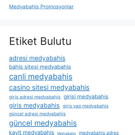
Medyabahis Promosyonlar
Etiket Bulutu
adresi medyabahis
bahis sitesi medyabahis
canli medyabahis
casino sitesi medyabahis
girisi medyabahis
giris adresi medyabahis
giris medyabahis
giris yap medyabahis
güncel adresi medyabahis
güncel medyabahis
kayit medyabahis
medyabahis adres
Medyabahis