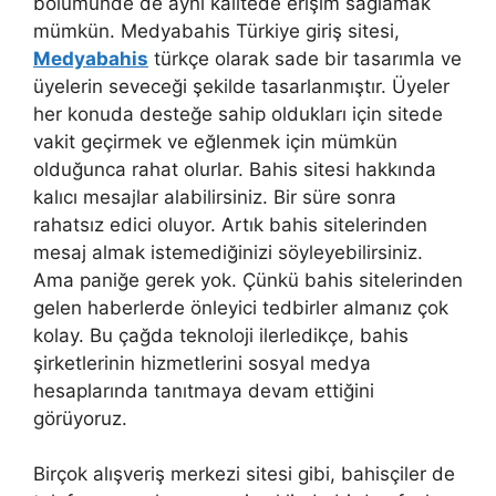
bölümünde de aynı kalitede erişim sağlamak
mümkün. Medyabahis Türkiye giriş sitesi,
Medyabahis
türkçe olarak sade bir tasarımla ve
üyelerin seveceği şekilde tasarlanmıştır. Üyeler
her konuda desteğe sahip oldukları için sitede
vakit geçirmek ve eğlenmek için mümkün
olduğunca rahat olurlar. Bahis sitesi hakkında
kalıcı mesajlar alabilirsiniz. Bir süre sonra
rahatsız edici oluyor. Artık bahis sitelerinden
mesaj almak istemediğinizi söyleyebilirsiniz.
Ama paniğe gerek yok. Çünkü bahis sitelerinden
gelen haberlerde önleyici tedbirler almanız çok
kolay. Bu çağda teknoloji ilerledikçe, bahis
şirketlerinin hizmetlerini sosyal medya
hesaplarında tanıtmaya devam ettiğini
görüyoruz.
Birçok alışveriş merkezi sitesi gibi, bahisçiler de