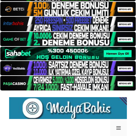
İçeriğe
atla
Menü