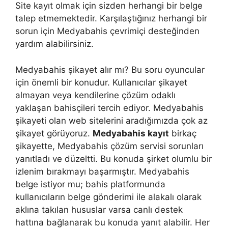
Site kayıt olmak için sizden herhangi bir belge
talep etmemektedir. Karşılaştığınız herhangi bir
sorun için Medyabahis çevrimiçi desteğinden
yardım alabilirsiniz.
Medyabahis şikayet alır mı? Bu soru oyuncular
için önemli bir konudur. Kullanıcılar şikayet
almayan veya kendilerine çözüm odaklı
yaklaşan bahisçileri tercih ediyor. Medyabahis
şikayeti olan web sitelerini aradığımızda çok az
şikayet görüyoruz.
Medyabahis kayıt
birkaç
şikayette, Medyabahis çözüm servisi sorunları
yanıtladı ve düzeltti. Bu konuda şirket olumlu bir
izlenim bırakmayı başarmıştır. Medyabahis
belge istiyor mu; bahis platformunda
kullanıcıların belge gönderimi ile alakalı olarak
aklına takılan hususlar varsa canlı destek
hattına bağlanarak bu konuda yanıt alabilir. Her