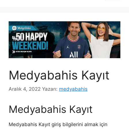
Medyabahis Kayıt
Aralık 4, 2022
Yazarı:
medyabahis
Medyabahis Kayıt
Medyabahis Kayıt giriş bilgilerini almak için