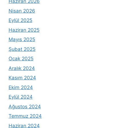
Haziran 2026
Nisan 2026
Eylül 2025
Haziran 2025
Mayıs 2025
Şubat 2025
Ocak 2025
Aralık 2024
Kasım 2024
Ekim 2024
Eylül 2024
Ağustos 2024
Temmuz 2024
Haziran 2024