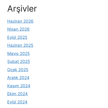
Arşivler
Haziran 2026
Nisan 2026
Eylül 2025
Haziran 2025
Mayıs 2025
Şubat 2025
Ocak 2025
Aralık 2024
Kasım 2024
Ekim 2024
Eylül 2024