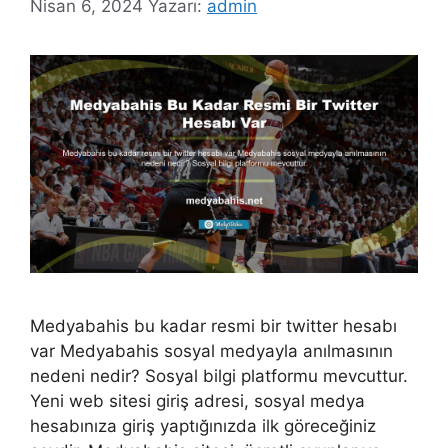
Nisan 6, 2024
Yazarı:
admin
Medyabahis bu kadar resmi bir twitter hesabı
var Medyabahis sosyal medyayla anılmasının
nedeni nedir? Sosyal bilgi platformu mevcuttur.
Yeni web sitesi giriş adresi, sosyal medya
hesabınıza giriş yaptığınızda ilk göreceğiniz