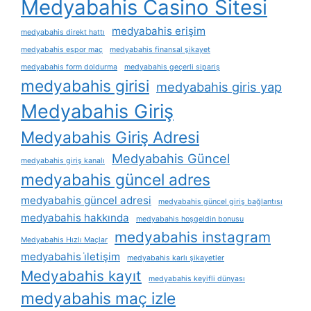
Medyabahis Casino Sitesi
medyabahis erişim
medyabahis direkt hattı
medyabahis espor maç
medyabahis finansal şikayet
medyabahis form doldurma
medyabahis geçerli sipariş
medyabahis girisi
medyabahis giris yap
Medyabahis Giriş
Medyabahis Giriş Adresi
Medyabahis Güncel
medyabahis giriş kanalı
medyabahis güncel adres
medyabahis güncel adresi
medyabahis güncel giriş bağlantısı
medyabahis hakkında
medyabahis hoşgeldin bonusu
medyabahis instagram
Medyabahis Hızlı Maçlar
medyabahis i̇letişim
medyabahis karlı şikayetler
Medyabahis kayıt
medyabahis keyifli dünyası
medyabahis maç izle