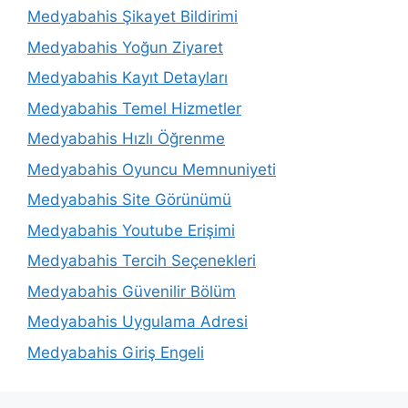
Medyabahis Şikayet Bildirimi
Medyabahis Yoğun Ziyaret
Medyabahis Kayıt Detayları
Medyabahis Temel Hizmetler
Medyabahis Hızlı Öğrenme
Medyabahis Oyuncu Memnuniyeti
Medyabahis Site Görünümü
Medyabahis Youtube Erişimi
Medyabahis Tercih Seçenekleri
Medyabahis Güvenilir Bölüm
Medyabahis Uygulama Adresi
Medyabahis Giriş Engeli