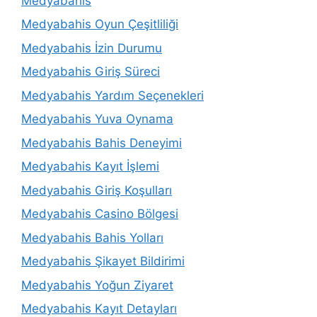
Medyabahis
Medyabahis Oyun Çeşitliliği
Medyabahis İzin Durumu
Medyabahis Giriş Süreci
Medyabahis Yardım Seçenekleri
Medyabahis Yuva Oynama
Medyabahis Bahis Deneyimi
Medyabahis Kayıt İşlemi
Medyabahis Giriş Koşulları
Medyabahis Casino Bölgesi
Medyabahis Bahis Yolları
Medyabahis Şikayet Bildirimi
Medyabahis Yoğun Ziyaret
Medyabahis Kayıt Detayları