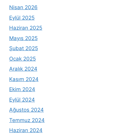
Nisan 2026
Eylül 2025
Haziran 2025
Mayıs 2025
Şubat 2025
Ocak 2025
Aralık 2024
Kasım 2024
Ekim 2024
Eylül 2024
Ağustos 2024
Temmuz 2024
Haziran 2024