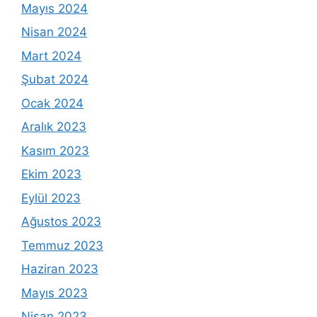
Mayıs 2024
Nisan 2024
Mart 2024
Şubat 2024
Ocak 2024
Aralık 2023
Kasım 2023
Ekim 2023
Eylül 2023
Ağustos 2023
Temmuz 2023
Haziran 2023
Mayıs 2023
Nisan 2023