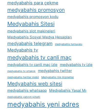
medyabahis para çekme
medyabahis promosyon
medyabahis promosyon kodu
Medyabahis Sitesi
medyabahis slot makineleri
Medyabahis Sosyal Medya Hesapları
medyabahis telegram
medyabahis turnuvası
Medyabahis tv
medyabahis tv canli maç
medyabahis tv canli maç izle
medyabahis tv izle
medyabahis twitter
medyabahis tv ortaklık
medyabahis twitter mobil
Medyabahis Vip Hizmetler
Medyabahis web sitesi
medyabahis whatsapp
Medyabahis Yasal Mı
medyabahis yatırım şirketi
medyabahis yeni adres