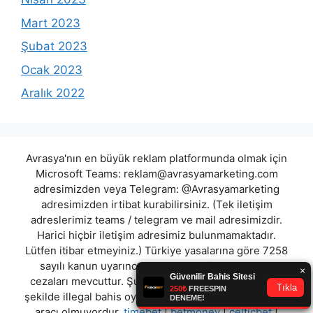
Mart 2023
Şubat 2023
Ocak 2023
Aralık 2022
Avrasya'nın en büyük reklam platformunda olmak için
Microsoft Teams:
reklam@avrasyamarketing.com
adresimizden veya Telegram: @Avrasyamarketing
adresimizden irtibat kurabilirsiniz. (Tek iletişim
adreslerimiz teams / telegram ve mail adresimizdir.
Harici hiçbir iletişim adresimiz bulunmamaktadır.
Lütfen itibar etmeyiniz.) Türkiye yasalarına göre 7258
sayılı kanun uyarınca yasa dışı bahis oynamanın
cezaları mevcuttur. Şu an bulunduğunuz site hiç bir
şekilde illegal bahis oyunları oynatmıyor ve oynamaya
aracı olmuyordur.
timebet
|
betmoney
|
celticbet
|