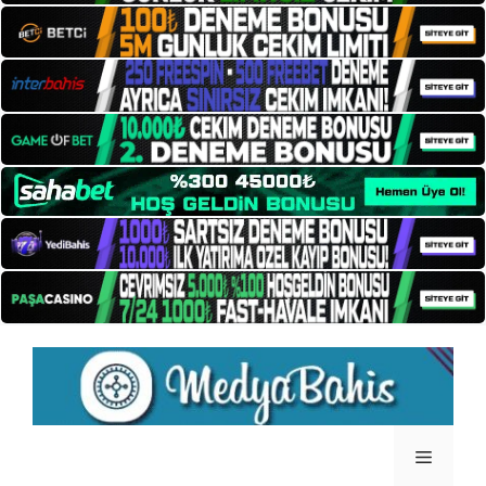
İçeriğe
atla
Menü