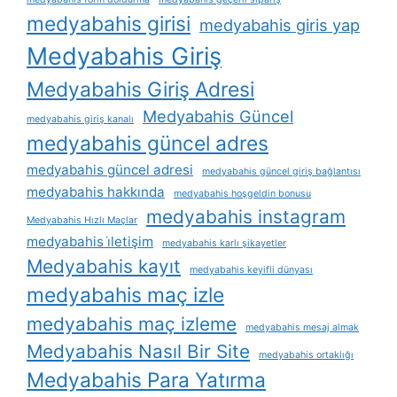
medyabahis girisi
medyabahis giris yap
Medyabahis Giriş
Medyabahis Giriş Adresi
Medyabahis Güncel
medyabahis giriş kanalı
medyabahis güncel adres
medyabahis güncel adresi
medyabahis güncel giriş bağlantısı
medyabahis hakkında
medyabahis hoşgeldin bonusu
medyabahis instagram
Medyabahis Hızlı Maçlar
medyabahis i̇letişim
medyabahis karlı şikayetler
Medyabahis kayıt
medyabahis keyifli dünyası
medyabahis maç izle
medyabahis maç izleme
medyabahis mesaj almak
Medyabahis Nasıl Bir Site
medyabahis ortaklığı
Medyabahis Para Yatırma